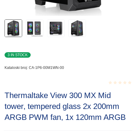
3 IN STOCK
Kataloski broj:
CA-1P6-00M1WN-00
Rated
Thermaltake View 300 MX Mid
0.001
out
tower, tempered glass 2x 200mm
of
5
ARGB PWM fan, 1x 120mm ARGB