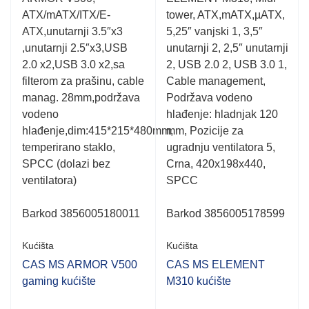
0.001
0.001
ATX/mATX/ITX/E-
tower, ATX,mATX,µATX,
out
out
of
of
ATX,unutarnji 3.5″x3
5,25″ vanjski 1, 3,5″
5
5
,unutarnji 2.5″x3,USB
unutarnji 2, 2,5″ unutarnji
2.0 x2,USB 3.0 x2,sa
2, USB 2.0 2, USB 3.0 1,
filterom za prašinu, cable
Cable management,
manag. 28mm,podržava
Podržava vodeno
vodeno
hlađenje: hladnjak 120
hlađenje,dim:415*215*480mm,
mm, Pozicije za
temperirano staklo,
ugradnju ventilatora 5,
SPCC (dolazi bez
Crna, 420x198x440,
ventilatora)
SPCC
Barkod 3856005180011
Barkod 3856005178599
Kućišta
Kućišta
CAS MS ARMOR V500
CAS MS ELEMENT
gaming kućište
M310 kućište