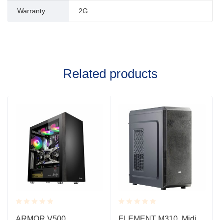
Warranty
2G
Related products
Rated
Rated
ARMOR V500,
ELEMENT M310, Midi