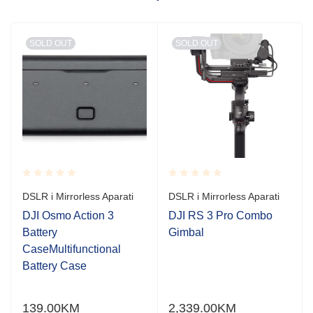
SOLD OUT
SOLD OUT
Rated
Rated
DSLR i Mirrorless Aparati
DSLR i Mirrorless Aparati
0.001
0.001
out
out
DJI Osmo Action 3
DJI RS 3 Pro Combo
of
of
Battery
Gimbal
5
5
CaseMultifunctional
Battery Case
139.00
KM
2,339.00
KM