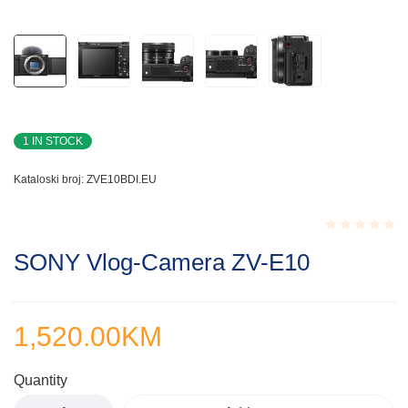
1 IN STOCK
Kataloski broj:
ZVE10BDI.EU
Rated
SONY Vlog-Camera ZV-E10
0.001
out
of
5
1,520.00
KM
Quantity