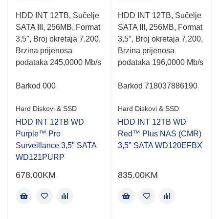
Rated
Rated
HDD INT 12TB, Sučelje
HDD INT 12TB, Sučelje
0.001
0.001
SATA III, 256MB, Format
SATA III, 256MB, Format
out
out
of
of
3,5″, Broj okretaja 7.200,
3,5″, Broj okretaja 7.200,
5
5
Brzina prijenosa
Brzina prijenosa
podataka 245,0000 Mb/s
podataka 196,0000 Mb/s
Barkod 000
Barkod 718037886190
Hard Diskovi & SSD
Hard Diskovi & SSD
HDD INT 12TB WD
HDD INT 12TB WD
Purple™ Pro
Red™ Plus NAS (CMR)
Surveillance 3,5" SATA
3,5" SATA WD120EFBX
WD121PURP
678.00
KM
835.00
KM