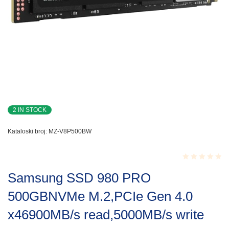
2 IN STOCK
Kataloski broj:
MZ-V8P500BW
Rated
Samsung SSD 980 PRO
0.001
out
500GBNVMe M.2,PCIe Gen 4.0
of
5
x46900MB/s read,5000MB/s write