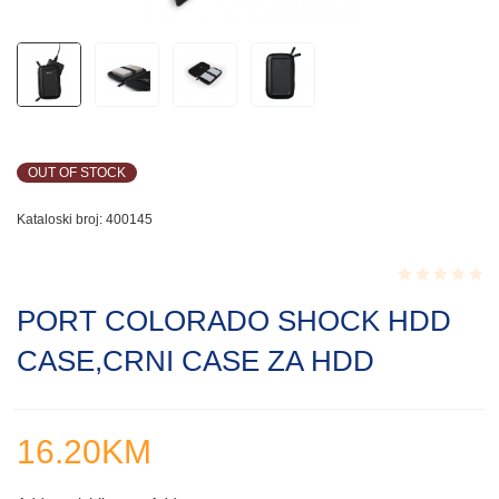
OUT OF STOCK
Kataloski broj:
400145
Rated
PORT COLORADO SHOCK HDD
0.001
out
CASE,CRNI CASE ZA HDD
of
5
16.20
KM