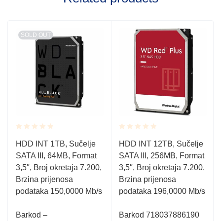
SOLD OUT
Rated
Rated
HDD INT 1TB, Sučelje
HDD INT 12TB, Sučelje
0.001
0.001
SATA III, 64MB, Format
SATA III, 256MB, Format
out
out
of
of
3,5″, Broj okretaja 7.200,
3,5″, Broj okretaja 7.200,
5
5
Brzina prijenosa
Brzina prijenosa
podataka 150,0000 Mb/s
podataka 196,0000 Mb/s
Barkod –
Barkod 718037886190