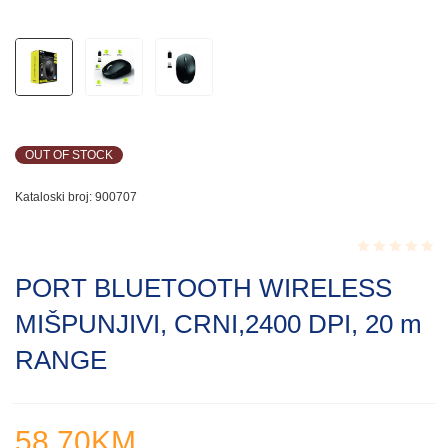
OUT OF STOCK
Kataloski broj:
900707
Rated
PORT BLUETOOTH WIRELESS
0.001
out
MIŠPUNJIVI, CRNI,2400 DPI, 20 m
of
5
RANGE
58.70
KM