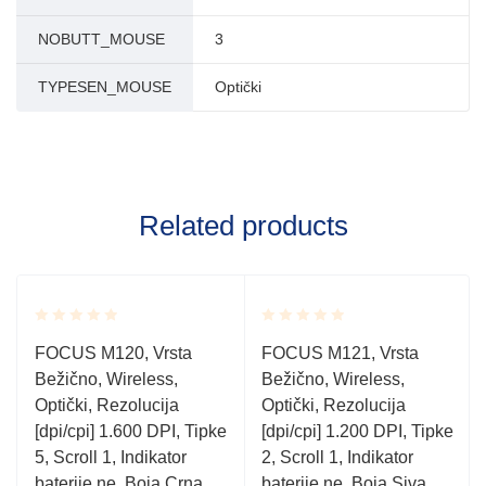
NOBUTT_MOUSE
3
TYPESEN_MOUSE
Optički
Related products
Rated
Rated
FOCUS M120, Vrsta
FOCUS M121, Vrsta
0.001
0.001
Bežično, Wireless,
Bežično, Wireless,
out
out
of
of
Optički, Rezolucija
Optički, Rezolucija
5
5
[dpi/cpi] 1.600 DPI, Tipke
[dpi/cpi] 1.200 DPI, Tipke
5, Scroll 1, Indikator
2, Scroll 1, Indikator
baterije ne, Boja Crna
baterije ne, Boja Siva