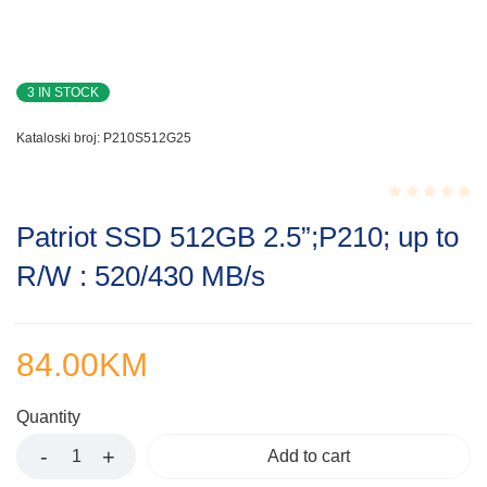
3 IN STOCK
Kataloski broj:
P210S512G25
Rated
Patriot SSD 512GB 2.5”;P210; up to
0.001
out
R/W : 520/430 MB/s
of
5
84.00
KM
Quantity
Add to cart