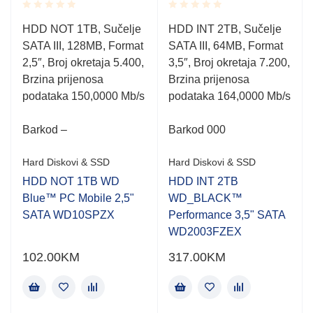
Rated
Rated
HDD NOT 1TB, Sučelje
HDD INT 2TB, Sučelje
0.001
0.001
SATA III, 128MB, Format
SATA III, 64MB, Format
out
out
of
of
2,5″, Broj okretaja 5.400,
3,5″, Broj okretaja 7.200,
5
5
Brzina prijenosa
Brzina prijenosa
podataka 150,0000 Mb/s
podataka 164,0000 Mb/s
Barkod –
Barkod 000
Hard Diskovi & SSD
Hard Diskovi & SSD
HDD NOT 1TB WD
HDD INT 2TB
Blue™ PC Mobile 2,5"
WD_BLACK™
SATA WD10SPZX
Performance 3,5" SATA
WD2003FZEX
102.00
KM
317.00
KM