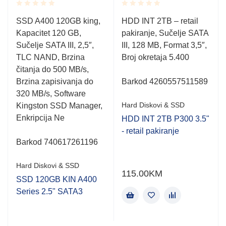
Rated
Rated
SSD A400 120GB king,
HDD INT 2TB – retail
0.001
0.001
Kapacitet 120 GB,
pakiranje, Sučelje SATA
out
out
of
of
Sučelje SATA III, 2,5″,
III, 128 MB, Format 3,5″,
5
5
TLC NAND, Brzina
Broj okretaja 5.400
čitanja do 500 MB/s,
Brzina zapisivanja do
Barkod 4260557511589
320 MB/s, Software
Hard Diskovi & SSD
Kingston SSD Manager,
Enkripcija Ne
HDD INT 2TB P300 3.5"
- retail pakiranje
Barkod 740617261196
Hard Diskovi & SSD
115.00
KM
SSD 120GB KIN A400
Series 2.5" SATA3