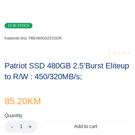
10 IN STOCK
Kataloski broj:
PBE480GS25SSDR
Rated
Patriot SSD 480GB 2.5’Burst Eliteup
0.001
out
to R/W : 450/320MB/s;
of
5
85.20
KM
Quantity
Add to cart