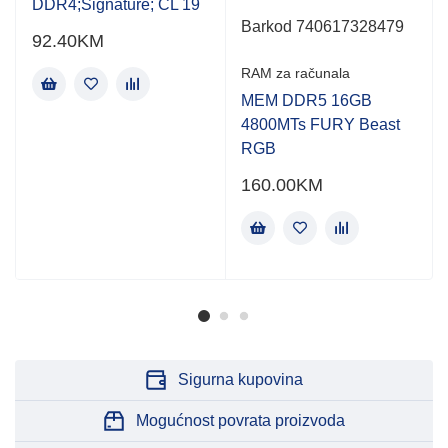
DDR4;Signature; CL 19
Barkod 740617328479
92.40
KM
RAM za računala
MEM DDR5 16GB
4800MTs FURY Beast
RGB
160.00
KM
Sigurna kupovina
Mogućnost povrata proizvoda