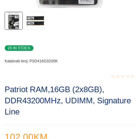
20 IN STOCK
Kataloski broj:
PSD416G3200K
Rated
Patriot RAM,16GB (2x8GB),
0.001
out
DDR43200MHz, UDIMM, Signature
of
5
Line
102.00
KM