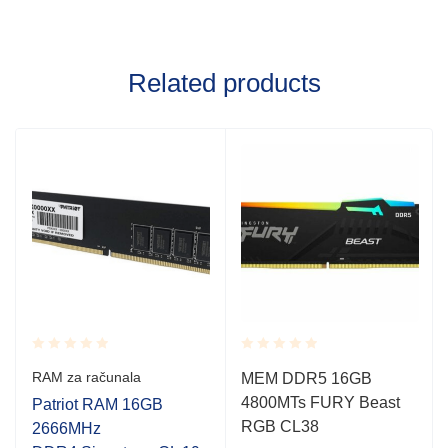
Related products
Rated
Rated
RAM za računala
MEM DDR5 16GB
0.001
0.001
4800MTs FURY Beast
out
out
Patriot RAM 16GB
of
of
RGB CL38
2666MHz
5
5