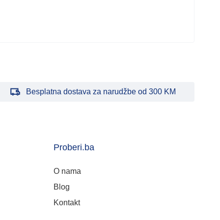
160
Besplatna dostava za narudžbe od 300 KM
Proberi.ba
O nama
Blog
Kontakt