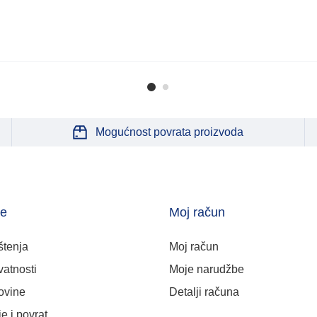
Mogućnost povrata proizvoda
je
Moj račun
štenja
Moj račun
vatnosti
Moje narudžbe
ovine
Detalji računa
e i povrat