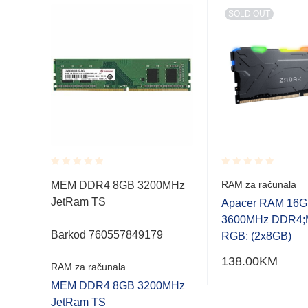
SOLD OUT
Rated
Rated
RAM za računala
MTs
MEM DDR4 8GB 3200MHz
0.001
0.001
JetRam TS
out
out
Apacer RAM 16
of
of
3600MHz DDR4
5
5
Barkod 760557849179
RGB; (2x8GB)
138.00
KM
RAM za računala
MTs
MEM DDR4 8GB 3200MHz
JetRam TS