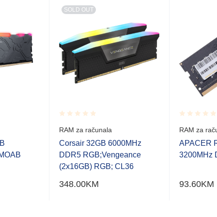
SOLD OUT
Rated
Rated
RAM za računala
RAM za rač
0.001
0.001
out
out
GB
Corsair 32GB 6000MHz
APACER 
of
of
;MOAB
DDR5 RGB;Vengeance
3200MHz
5
5
(2x16GB) RGB; CL36
348.00
KM
93.60
KM