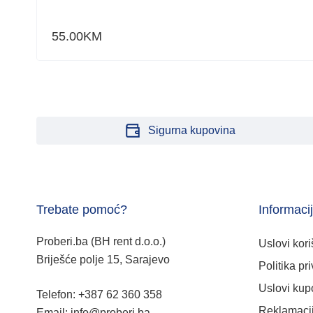
55.00
KM
Sigurna kupovina
Trebate pomoć?
Informaci
Proberi.ba (BH rent d.o.o.)
Uslovi kori
Briješće polje 15, Sarajevo
Politika pri
Uslovi kup
Telefon: +387 62 360 358
Reklamacij
Email: info@proberi.ba