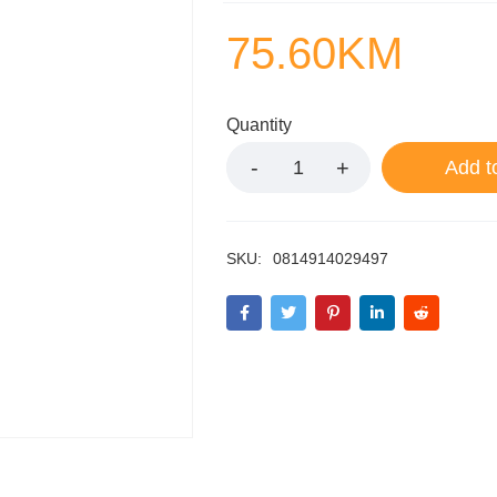
75.60
KM
Quantity
Add t
SKU:
0814914029497