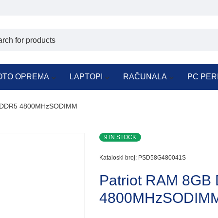
OTO OPREMA
LAPTOPI
RAČUNALA
PC PER
B DDR5 4800MHzSODIMM
9 IN STOCK
Kataloski broj:
PSD58G480041S
Patriot RAM 8GB
4800MHzSODIM