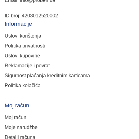
Email: info@proberi.ba
ID broj: 4203012520002
Informacije
Uslovi korištenja
Politika privatnosti
Uslovi kupovine
Reklamacije i povrat
Sigurnost plaćanja kreditnim karticama
Politika kolačića
Moj račun
Moj račun
Moje narudžbe
Detalji računa