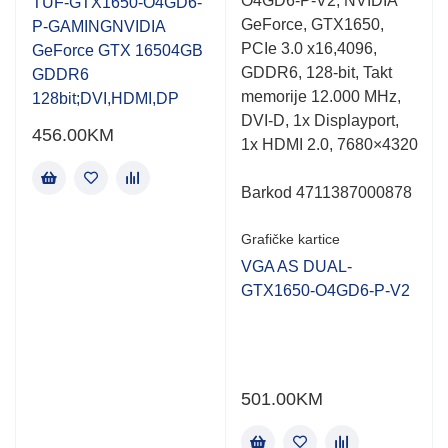
O4GD6-P-V2, NVIDIA
out
out
TUF-GTX1650-O4GD6-
of
of
GeForce, GTX1650,
P-GAMINGNVIDIA
5
5
PCIe 3.0 x16,4096,
GeForce GTX 16504GB
GDDR6, 128-bit, Takt
GDDR6
memorije 12.000 MHz,
128bit;DVI,HDMI,DP
DVI-D, 1x Displayport,
456.00
KM
1x HDMI 2.0, 7680×4320
Barkod 4711387000878
Grafičke kartice
VGA AS DUAL-
GTX1650-O4GD6-P-V2
501.00
KM