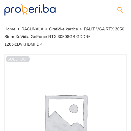
Home
RAČUNALA
Grafičke kartice
PALIT VGA RTX 3050
StormXnVidia GeForce RTX 30508GB GDDR6
128bit;DVI,HDMI,DP
SOLD OUT