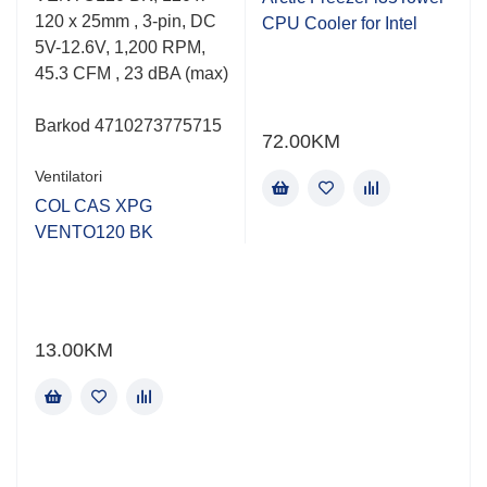
of
of
120 x 25mm , 3-pin, DC
CPU Cooler for Intel
5
5
5V-12.6V, 1,200 RPM,
45.3 CFM , 23 dBA (max)
m
Barkod 4710273775715
72.00
KM
Ventilatori
COL CAS XPG
VENTO120 BK
13.00
KM