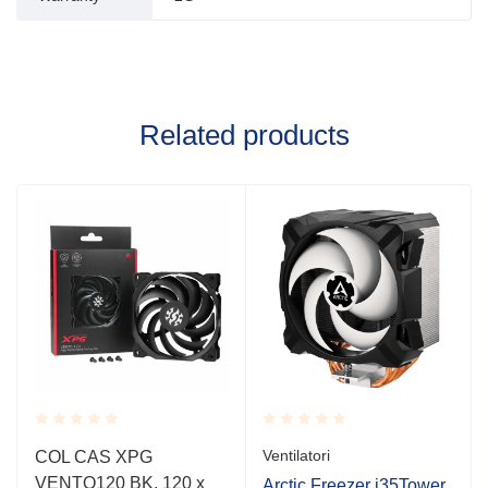
Related products
Rated
Rated
Ventilatori
COL CAS XPG
0.001
0.001
VENTO120 BK, 120 x
out
out
Arctic Freezer i35Tower