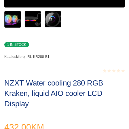
1 IN STOCK
Kataloski broj:
RL-KR280-B1
Rated
NZXT Water cooling 280 RGB
0.001
out
Kraken, liquid AIO cooler LCD
of
5
Display
432.00
KM