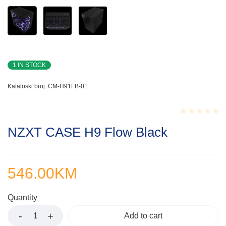
1 IN STOCK
Kataloski broj:
CM-H91FB-01
Rated
NZXT CASE H9 Flow Black
0.001
out
of
5
546.00
KM
Quantity
Add to cart