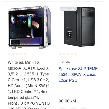
SOLD OUT
Rated
Rated
Kućišta
White ed, Mini-ITX,
0.001
0.001
Micro-ATX, ATX, E-ATX,
out
out
Spire case SUPREME
of
of
3,5″ 2+1, 2,5″ 5+1, Type
1534 500WATX case,
5
5
C Gen.1*1, USB 3.0 * 2,
12cm PSU
HD Audio ( Mic & SW ) *
1, LED Control * 1, 4mm
tempered glass*4,
90.00
KM
Front：3 x XPG VENTO