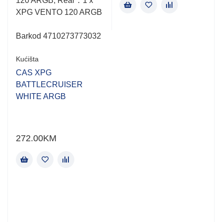
120 ARGB, Rear：1 x
XPG VENTO 120 ARGB
Barkod 4710273773032
Kućišta
CAS XPG
BATTLECRUISER
WHITE ARGB
272.00
KM