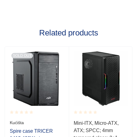
Related products
SOLD OUT
Rated
Rated
Kućišta
Mini-ITX, Micro-ATX,
0.001
0.001
i
ATX; SPCC; 4mm
out
out
Spire case TRICER
of
of