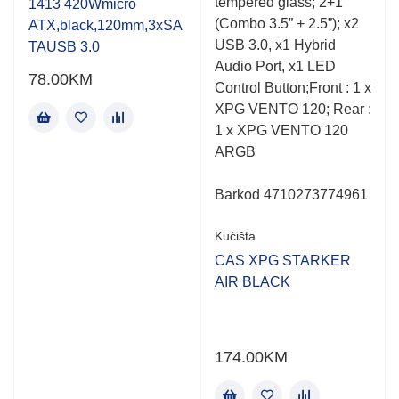
tempered glass; 2+1
1413 420Wmicro
5
5
(Combo 3.5” + 2.5”); x2
ATX,black,120mm,3xSA
USB 3.0, x1 Hybrid
TAUSB 3.0
Audio Port, x1 LED
78.00
KM
Control Button;Front : 1 x
XPG VENTO 120; Rear :
1 x XPG VENTO 120
ARGB
Barkod 4710273774961
Kućišta
CAS XPG STARKER
AIR BLACK
174.00
KM