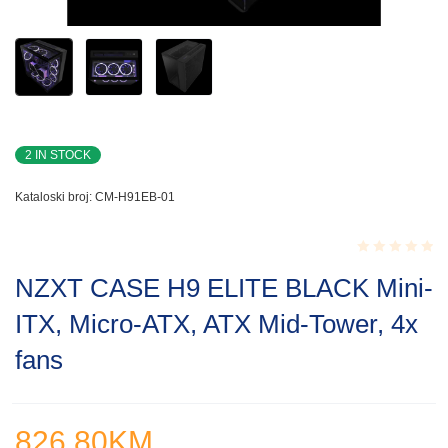
2 IN STOCK
Kataloski broj:
CM-H91EB-01
Rated
NZXT CASE H9 ELITE BLACK Mini-
0.001
out
ITX, Micro-ATX, ATX Mid-Tower, 4x
of
5
fans
826.80
KM