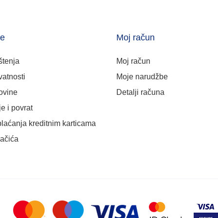
je
Moj račun
štenja
Moj račun
vatnosti
Moje narudžbe
ovine
Detalji računa
e i povrat
plaćanja kreditnim karticama
lačića