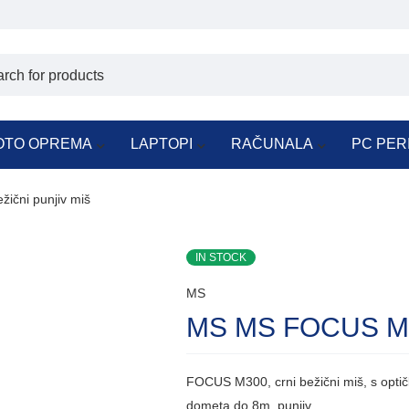
OTO OPREMA
LAPTOPI
RAČUNALA
PC PER
čni punjiv miš
IN STOCK
MS
MS MS FOCUS M30
FOCUS M300, crni bežični miš, s optičk
dometa do 8m, punjiv