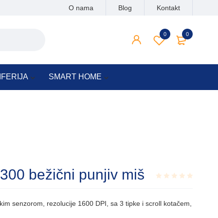
O nama
Blog
Kontakt
0
0
IFERIJA
SMART HOME
0 bežični punjiv miš
Rated
0.001
im senzorom, rezolucije 1600 DPI, sa 3 tipke i scroll kotačem,
out
of