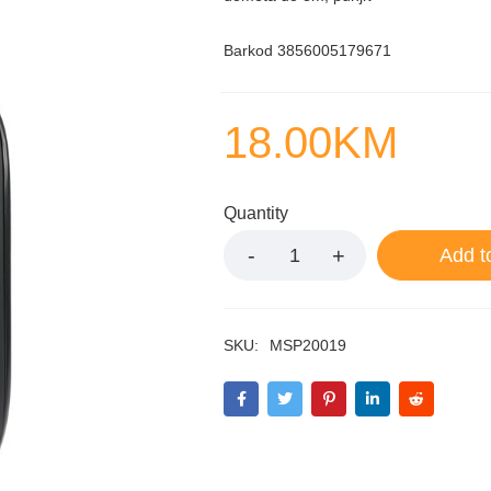
Barkod
3856005179671
18.00
KM
Quantity
Add t
SKU:
MSP20019