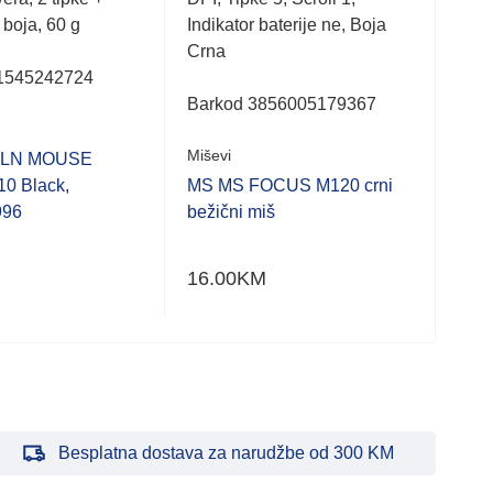
a boja, 60 g
Indikator baterije ne, Boja
ne, 
Crna
opti
1545242724
tehn
Barkod 3856005179367
Bar
Miševi
 LN MOUSE
Miše
10 Black,
MS MS FOCUS M120 crni
996
bežični miš
MS 
beži
16.00
KM
11.
Besplatna dostava za narudžbe od 300 KM