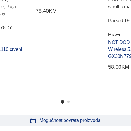
 ne, Boja
scroll, crn
78.40
KM
lay
Barkod 19
178155
Miševi
NOT DOD
10 crveni
Wireless 5
GX30N77
58.00
KM
Mogućnost povrata proizvoda