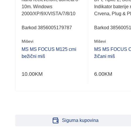
10m. Windows
Indikator baterije
2000/XP/9X/VISTA/7/8/10
Crvena, Plug & P
Barkod 3856005179787
Barkod 3856005
Miševi
Miševi
MS MS FOCUS M125 crni
MS MS FOCUS C1
ni
bežični miš
žičani miš
10.00
KM
6.00
KM
Sigurna kupovina