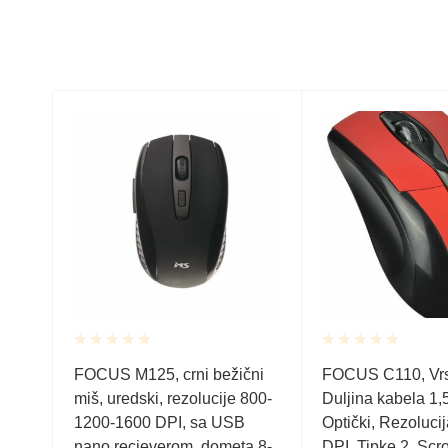
Rated
Rated
FOCUS M125, crni bežični
FOCUS C110, Vrs
0.001
0.001
miš, uredski, rezolucije 800-
Duljina kabela 1
out
out
of
of
ipke
1200-1600 DPI, sa USB
Optički, Rezoluci
5
5
rije
nano recieverom, dometa 8-
DPI, Tipke 2, Scro