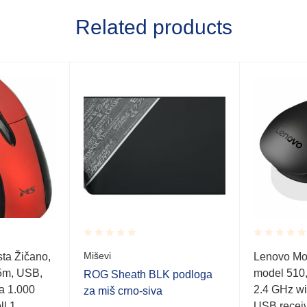
Related products
Rated
Rated
Miševi
ta Žičano,
Lenovo Mou
0.001
0.001
,5m, USB,
model 510, 
out
out
ROG Sheath BLK podloga
of
of
ja 1.000
2.4 GHz wi
za miš crno-siva
5
5
ll 1,
USB receiv