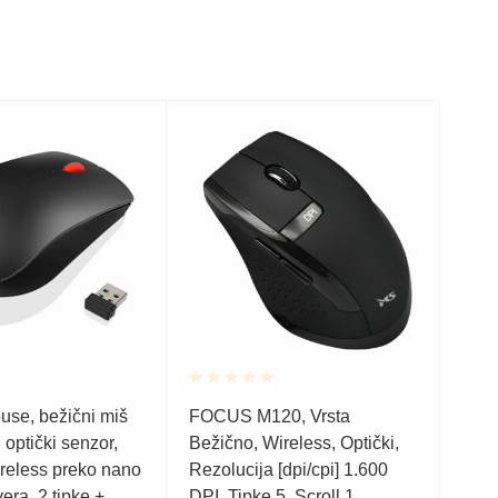
Rated
Rate
se, bežični miš
FOCUS M120, Vrsta
FOC
0.001
0.0
optički senzor,
Bežično, Wireless, Optički,
Beži
out
out
of
of
reless preko nano
Rezolucija [dpi/cpi] 1.600
Rezo
5
5
era, 2 tipke +
DPI, Tipke 5, Scroll 1,
5, S