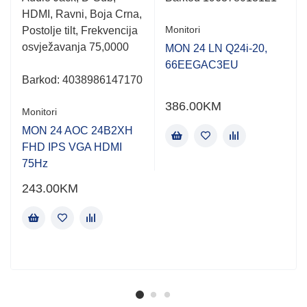
HDMI, Ravni, Boja Crna,
Monitori
Postolje tilt, Frekvencija
osvježavanja 75,0000
MON 24 LN Q24i-20,
66EEGAC3EU
Barkod:
4038986147170
386.00
KM
Monitori
MON 24 AOC 24B2XH
FHD IPS VGA HDMI
75Hz
243.00
KM