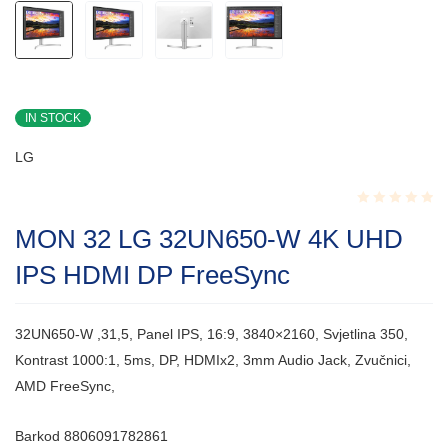
IN STOCK
LG
Rated
MON 32 LG 32UN650-W 4K UHD
0.001
out
IPS HDMI DP FreeSync
of
5
32UN650-W ,31,5, Panel IPS, 16:9, 3840×2160, Svjetlina 350,
Kontrast 1000:1, 5ms, DP, HDMIx2, 3mm Audio Jack, Zvučnici,
AMD FreeSync,
Barkod
8806091782861