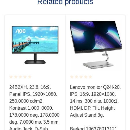
Related products
Rated
Rated
24B2XH, 23,8, 16:9,
Lenovo monitor Q24i-20,
0.001
0.001
Panel IPS, 1920×1080,
IPS, 16:9, 1920×1080,
out
out
of
of
250,0000 cd/m2,
14 ms, 300 nits, 1000:1,
5
5
Kontrast 1.000 ,0000,
HDMI, DP, Tilt, Height
178,0000 deg, 178,0000
Adjust Stand 3g.
deg, 7,0000 ms, 3,5 mm
Audio Jack, D-Sub,
Barkod
196378013121