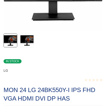
IN STOCK
LG
Rated
MON 24 LG 24BK550Y-I IPS FHD
0.001
out
VGA HDMI DVI DP HAS
of
5