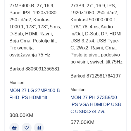
Rated
Rated
27MP400-B, 27, 16:9,
273B9, 27″, 16:9, IPS,
0.001
0.001
Panel IPS, 1920×1080,
1920×1080, 250cd/m2,
out
out
of
of
250 cd/m2, Kontrast
Kontrast 50.000.000:1,
5
5
1000:1, 178°, 178°, 5 ms,
178/178, 4ms, Audio
D-Sub, HDMI, Ravni,
In/Out, D-Sub, DP, HDMI,
Boja Crna, Postolje tilt,
USB 3.2 x4, USB Type-
Frekvencija
C, 2Wx2, Ravni, Crna,
osvježavanja 75 Hz
Postolje pivot, podesivo
po visini, swivel, tilt,75Hz
Barkod
8806091356581
Barkod
8712581764197
Monitori
Monitori
MON 27 LG 27MP400-B
FHD IPS HDMI tilt
MON 27 PH 273B9/00
IPS VGA HDMI DP USB-
C USB3.2x4 Zvu
308.00
KM
577.00
KM