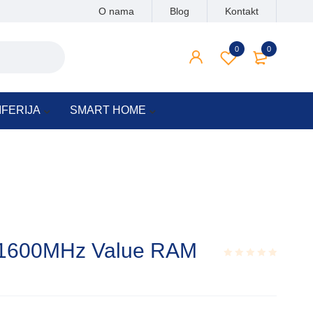
O nama
Blog
Kontakt
0
0
IFERIJA
SMART HOME
1600MHz Value RAM
Rated
0.001
out
of