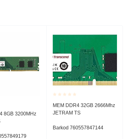
Rated
MEM DDR4 32GB 2666Mhz
0.001
Rate
JETRAM TS
out
 8GB 3200MHz
Mem
0.0
of
S
4GB
out
5
of
Barkod 760557847144
CL1
5
0557849179
Jet