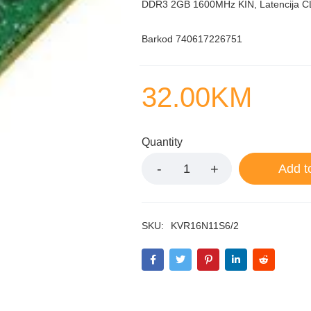
DDR3 2GB 1600MHz KIN, Latencija C
Barkod 740617226751
32.00
KM
Quantity
Add t
SKU:
KVR16N11S6/2