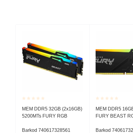
Rated
Rated
DR4
MEM DDR5 32GB (2x16GB)
MEM DDR5 16GB
0.001
0.001
a
5200MTs FURY RGB
FURY BEAST R
out
out
of
of
5
5
Barkod 740617328561
Barkod 7406173