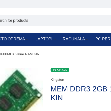
OTO OPREMA
LAPTOPI
RAČUNALA
PC PER
600MHz Value RAM KIN
IN STOCK
Kingston
MEM DDR3 2GB 
KIN