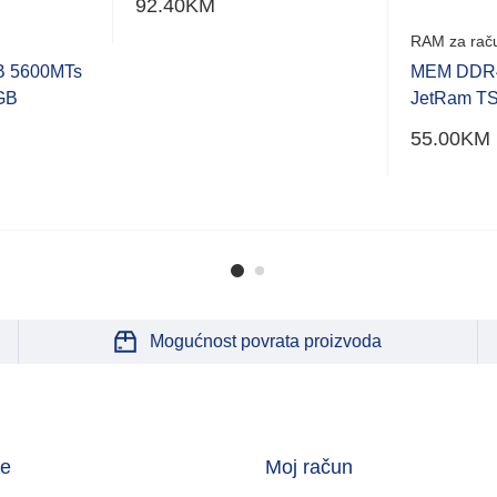
92.40
KM
RAM za rač
 5600MTs
MEM DDR4
GB
JetRam T
55.00
KM
Mogućnost povrata proizvoda
je
Moj račun