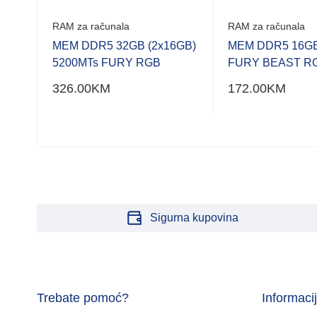
RAM za računala
RAM za računala
MEM DDR5 32GB (2x16GB)
MEM DDR5 16GB
5200MTs FURY RGB
FURY BEAST R
MHz
326.00
KM
172.00
KM
Sigurna kupovina
Trebate pomoć?
Informaci