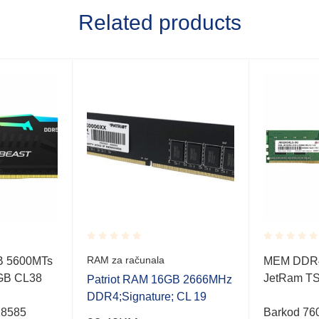
Related products
Rated
Rated
RAM za računala
 5600MTs
MEM DDR4
0.001
0.001
GB CL38
JetRam T
out
out
Patriot RAM 16GB 2666MHz
of
of
DDR4;Signature; CL 19
5
5
28585
Barkod 76