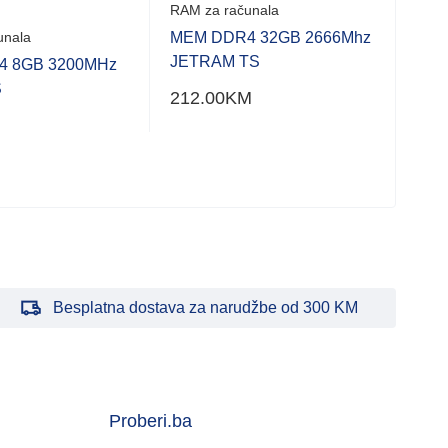
RAM za računala
unala
MEM DDR4 32GB 2666Mhz
Bar
JETRAM TS
 8GB 3200MHz
RAM 
S
212.00
KM
MEM
Jet
26.
Besplatna dostava za narudžbe od 300 KM
Proberi.ba