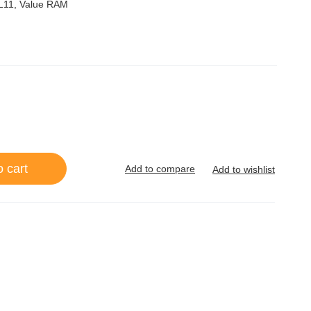
5
L11, Value RAM
o cart