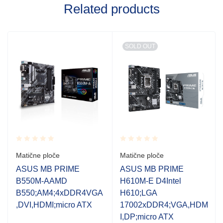
Related products
SOLD OUT
Rated
Rated
Matične ploče
Matične ploče
0.001
0.001
out
out
ASUS MB PRIME
ASUS MB PRIME
of
of
B550M-AAMD
H610M-E D4Intel
5
5
B550;AM4;4xDDR4VGA
H610;LGA
,DVI,HDMI;micro ATX
17002xDDR4;VGA,HDM
I,DP;micro ATX