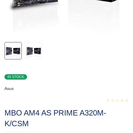
IN STOCK
Asus
Rated
MBO AM4 AS PRIME A320M-
0.001
out
K/CSM
of
5