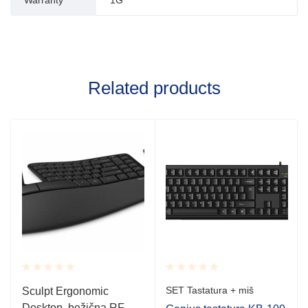
Warranty
1G
Related products
Rated
Rated
SET Tastatura + miš
Sculpt Ergonomic
0.001
0.001
Desktop, bežična RF,