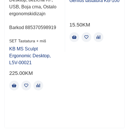
out
out
Genius tastatura KB-100
of
of
USB, Boja crna, Ostalo
5
5
ergonomskidizajn
15.50
KM
Barkod
885370598919
SET Tastatura + miš
KB MS Sculpt
Ergonomic Desktop,
L5V-00021
225.00
KM