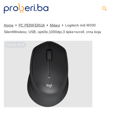
Home
PC PERIFERIJA
Miševi
Logitech miš M330
SilentWireless, USB, optički,1000dpi,3 tipke+scroll, crna boja
SOLD OUT