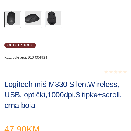
OUT OF STOCK
Kataloski broj:
910-004924
Rated
Logitech miš M330 SilentWireless,
0.001
out
USB, optički,1000dpi,3 tipke+scroll,
of
5
crna boja
47.90
KM