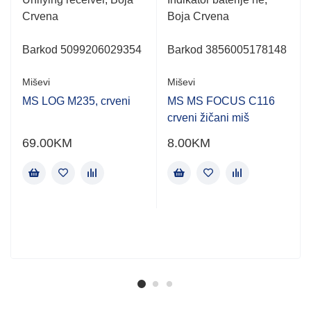
Crvena
Boja Crvena
,
Barkod 5099206029354
Barkod 3856005178148
Miševi
Miševi
MS LOG M235, crveni
MS MS FOCUS C116
crveni žičani miš
69.00
KM
8.00
KM