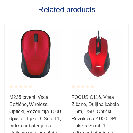
Related products
Rated
Rated
M235 crveni, Vrsta
FOCUS C116, Vrsta
0.001
0.001
Bežično, Wireless,
Žičano, Duljina kabela
out
out
of
of
Optički, Rezolucija 1000
1,5m, USB, Optički,
5
5
dpi/cpi, Tipke 3, Scroll 1,
Rezolucija 2.000 DPI,
Indikator baterije da,
Tipke 5, Scroll 1,
Unifying receiver, Boja
Indikator baterije ne,