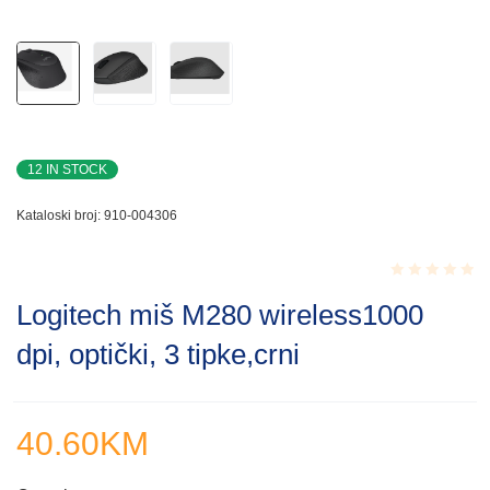
12 IN STOCK
Kataloski broj:
910-004306
Rated
Logitech miš M280 wireless1000
0.001
out
dpi, optički, 3 tipke,crni
of
5
40.60
KM