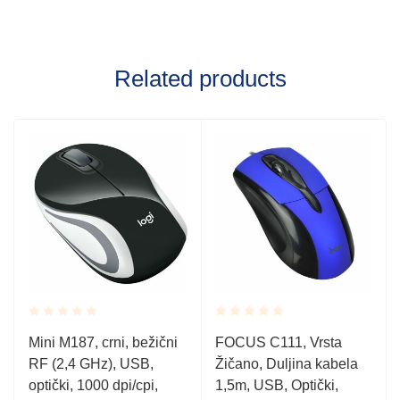
Related products
Rated
Rated
Mini M187, crni, bežični
FOCUS C111, Vrsta
0.001
0.001
RF (2,4 GHz), USB,
Žičano, Duljina kabela
out
out
of
of
optički, 1000 dpi/cpi,
1,5m, USB, Optički,
5
5