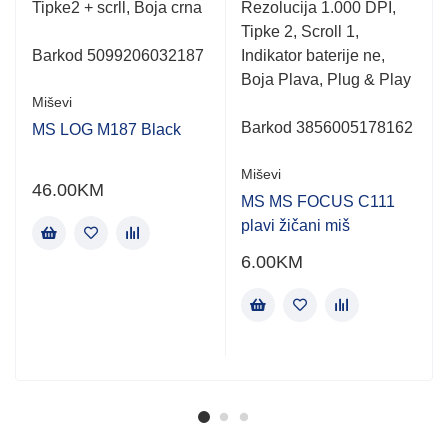
Tipke2 + scrll, Boja crna
Rezolucija 1.000 DPI,
Tipke 2, Scroll 1,
Barkod
5099206032187
Indikator baterije ne,
Boja Plava, Plug & Play
Miševi
Barkod 3856005178162
MS LOG M187 Black
Miševi
46.00
KM
MS MS FOCUS C111
plavi žičani miš
6.00
KM