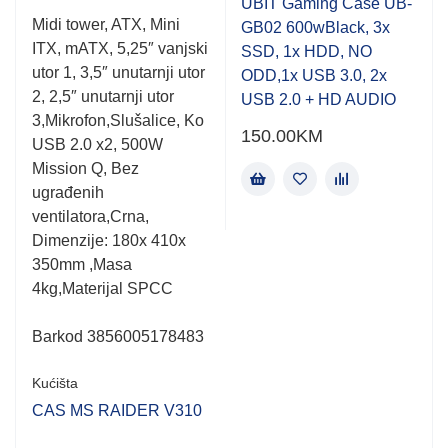
out
UBIT Gaming Case UB-
Rated
of
Midi tower, ATX, Mini
GB02 600wBlack, 3x
0.001
5
ITX, mATX, 5,25″ vanjski
out
SSD, 1x HDD, NO
of
utor 1, 3,5″ unutarnji utor
ODD,1x USB 3.0, 2x
5
2, 2,5″ unutarnji utor
USB 2.0 + HD AUDIO
3,Mikrofon,Slušalice, Ko
150.00
KM
USB 2.0 x2, 500W
Mission Q, Bez
ugrađenih
ventilatora,Crna,
Dimenzije: 180x 410x
350mm ,Masa
4kg,Materijal SPCC
Barkod 3856005178483
Kućišta
CAS MS RAIDER V310