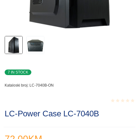
7 IN STOCK
Kataloski broj:
LC-7040B-ON
Rated
LC-Power Case LC-7040B
0.001
out
of
5
72.00
KM