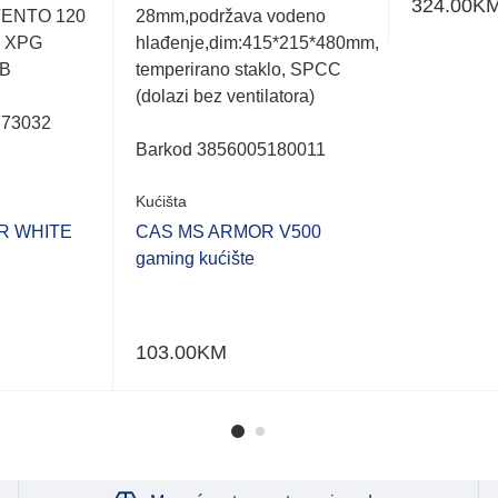
324.00
K
VENTO 120
28mm,podržava vodeno
x XPG
hlađenje,dim:415*215*480mm,
GB
temperirano staklo, SPCC
(dolazi bez ventilatora)
773032
Barkod 3856005180011
Kućišta
R WHITE
CAS MS ARMOR V500
gaming kućište
103.00
KM