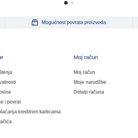
Mogućnost povrata proizvoda
je
Moj račun
štenja
Moj račun
vatnosti
Moje narudžbe
ovine
Detalji računa
e i povrat
plaćanja kreditnim karticama
lačića