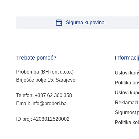
Sigurna kupovina
Trebate pomoć?
Informaci
Proberi.ba (BH rent d.o.o.)
Uslovi kori
Briješće polje 15, Sarajevo
Politika pri
Uslovi kup
Telefon: +387 62 360 358
Reklamacij
Email: info@proberi.ba
Sigurnost 
ID broj: 4203012520002
Politika ko