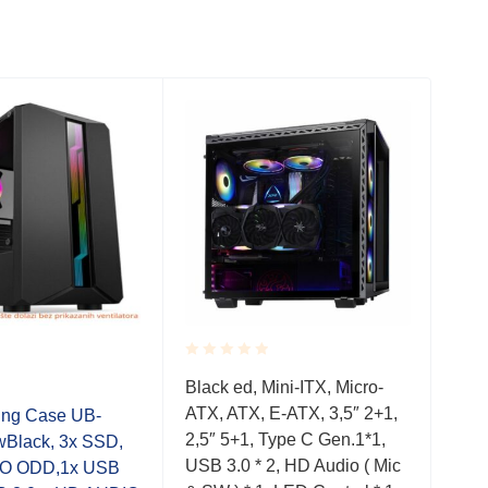
Rated
Black ed, Mini-ITX, Micro-
0.001
Rate
ATX, ATX, E-ATX, 3,5″ 2+1,
out
ng Case UB-
RAI
0.0
of
2,5″ 5+1, Type C Gen.1*1,
Black, 3x SSD,
ATX,
out
5
USB 3.0 * 2, HD Audio ( Mic
of
NO ODD,1x USB
vanj
5