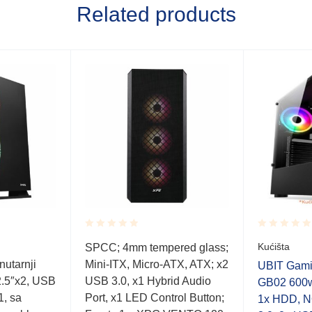
Related products
Rated
Rated
Kućišta
SPCC; 4mm tempered glass;
0.001
0.001
utarnji
Mini-ITX, Micro-ATX, ATX; x2
out
out
UBIT Gami
of
of
 2.5″x2, USB
USB 3.0, x1 Hybrid Audio
GB02 600w
5
5
1, sa
Port, x1 LED Control Button;
1x HDD, 