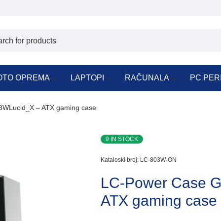
OTO OPREMA
LAPTOPI
RAČUNALA
PC PER
3WLucid_X – ATX gaming case
9 IN STOCK
Kataloski broj:
LC-803W-ON
LC-Power Case G
ATX gaming case