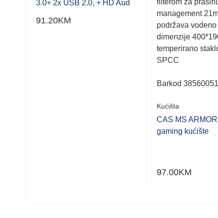
filterom za prašin
3.0+ 2x USB 2.0, + HD Aud
management 21
91.20
KM
podržava vodeno 
dimenzije 400*1
na,
temperirano staklo
SPCC
jal
Barkod 3856005
Kućišta
CAS MS ARMOR
gaming kućište
97.00
KM