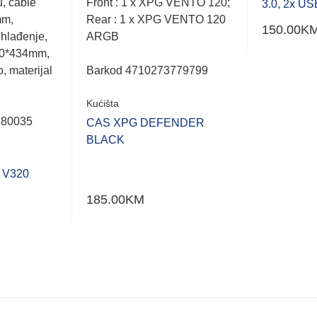
u, cable
Front : 1 x XPG VENTO 120;
3.0, 2x U
mm,
Rear : 1 x XPG VENTO 120
150.00
K
hlađenje,
ARGB
90*434mm,
, materijal
Barkod 4710273779799
Kućišta
180035
CAS XPG DEFENDER
BLACK
 V320
185.00
KM