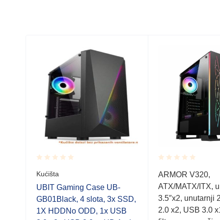
Rated
Rated
Kućišta
ARMOR V320,
0.001
0.001
ATX/MATX/ITX, un
out
out
UBIT Gaming Case UB-
r,
of
of
3.5″x2, unutarnji
GB01Black, 4 slota, 3x SSD,
25″
5
5
2.0 x2, USB 3.0 x
1X HDDNo ODD, 1x USB
rnji