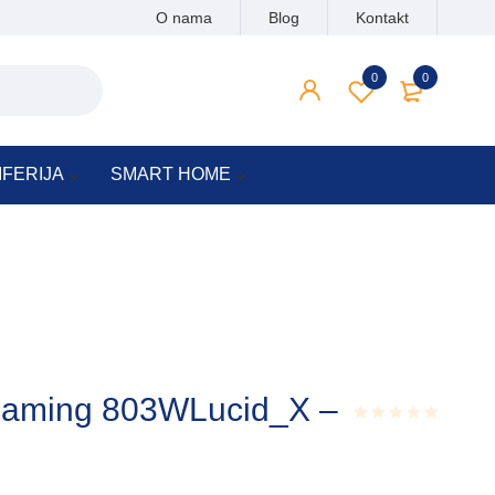
O nama
Blog
Kontakt
0
0
IFERIJA
SMART HOME
aming 803WLucid_X –
Rated
0.001
out