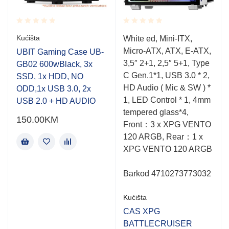
Rated
Rated
Kućišta
White ed, Mini-ITX,
0.001
0.001
Micro-ATX, ATX, E-ATX,
out
out
UBIT Gaming Case UB-
of
of
3,5″ 2+1, 2,5″ 5+1, Type
GB02 600wBlack, 3x
5
5
C Gen.1*1, USB 3.0 * 2,
SSD, 1x HDD, NO
HD Audio ( Mic & SW ) *
ODD,1x USB 3.0, 2x
1, LED Control * 1, 4mm
USB 2.0 + HD AUDIO
tempered glass*4,
150.00
KM
Front：3 x XPG VENTO
120 ARGB, Rear：1 x
XPG VENTO 120 ARGB
Barkod 4710273773032
Kućišta
CAS XPG
BATTLECRUISER