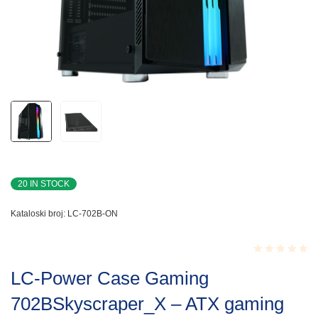
20 IN STOCK
Kataloski broj:
LC-702B-ON
Rated
LC-Power Case Gaming
0.001
out
702BSkyscraper_X – ATX gaming
of
5