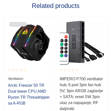
Related products
SOLD OUT
Rated
Rated
Ventilatori
IMPERO P700 ventilator
0.001
0.001
hub; 6 port 3pin fan hub
out
out
Arctic Freezer 50 TR
of
of
5V; 3pin ARGB zaglavlje
Dual tower CPU AMD
5
5
+ SATA; reset SW 3pin
Ryzen TR Threadripper
ulaz za napajanje; RF
sa A-RGB
daljinski