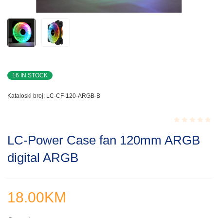
16 IN STOCK
Kataloski broj:
LC-CF-120-ARGB-B
Rated
LC-Power Case fan 120mm ARGB
0.001
out
digital ARGB
of
5
18.00
KM