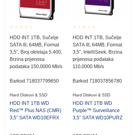
Rated
Rated
HDD INT 1TB, Sučelje
HDD INT 1TB, Sučelje
0.001
0.001
SATA III, 64MB, Format
SATA III, 64MB, Format
out
out
of
of
3,5″, Broj okretaja 5.400,
3,5″, IntelliSeek, Brzina
5
5
Brzina prijenosa
prijenosa podataka
podataka 150,0000 Mb/s
110,0000 Mb/s
Barkod 718037799650
Barkod 718037856780
Hard Diskovi & SSD
Hard Diskovi & SSD
HDD INT 1TB WD
HDD INT 1TB WD
Red™ Plus NAS (CMR)
Purple™ Surveillance
3,5" SATA WD10EFRX
3,5" SATA WD10PURZ