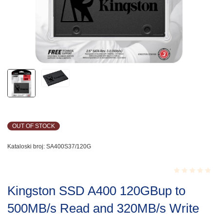
OUT OF STOCK
Kataloski broj:
SA400S37/120G
Rated
Kingston SSD A400 120GBup to
0.001
out
500MB/s Read and 320MB/s Write
of
5