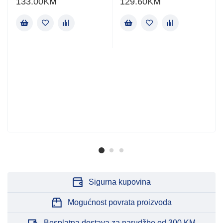
133.00
KM
129.60
KM
Sigurna kupovina
Mogućnost povrata proizvoda
Besplatna dostava za narudžbe od 300 KM