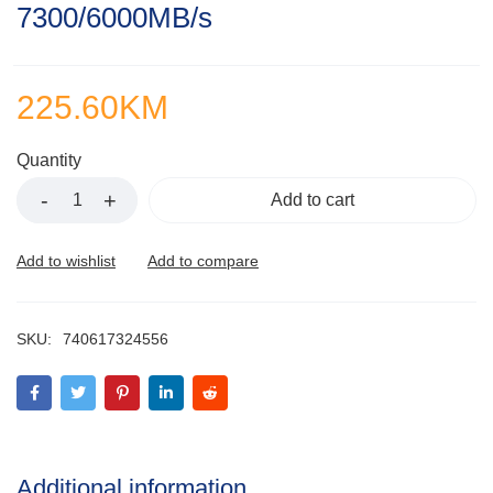
7300/6000MB/s
225.60
KM
Quantity
Add to cart
SKU:
740617324556
Additional information