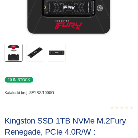
10 IN STOCK
Kataloski broj:
SFYRS/1000G
Rated
Kingston SSD 1TB NVMe M.2Fury
0.001
out
Renegade, PCIe 4.0R/W :
of
5