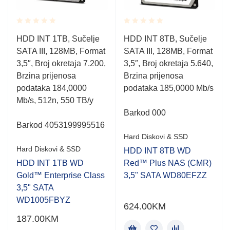
Rated
Rated
HDD INT 1TB, Sučelje
HDD INT 8TB, Sučelje
0.001
0.001
SATA III, 128MB, Format
SATA III, 128MB, Format
out
out
of
of
3,5″, Broj okretaja 7.200,
3,5″, Broj okretaja 5.640,
5
5
Brzina prijenosa
Brzina prijenosa
podataka 184,0000
podataka 185,0000 Mb/s
Mb/s, 512n, 550 TB/y
Barkod 000
Barkod 4053199995516
Hard Diskovi & SSD
Hard Diskovi & SSD
HDD INT 8TB WD
HDD INT 1TB WD
Red™ Plus NAS (CMR)
Gold™ Enterprise Class
3,5" SATA WD80EFZZ
3,5" SATA
WD1005FBYZ
624.00
KM
187.00
KM