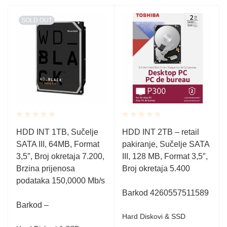
SOLD OUT
Rated
Rated
HDD INT 1TB, Sučelje
HDD INT 2TB – retail
0.001
0.001
SATA III, 64MB, Format
pakiranje, Sučelje SATA
out
out
of
of
3,5″, Broj okretaja 7.200,
III, 128 MB, Format 3,5″,
5
5
Brzina prijenosa
Broj okretaja 5.400
podataka 150,0000 Mb/s
Barkod 4260557511589
Barkod –
Hard Diskovi & SSD