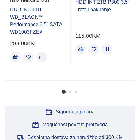
Hard Diskovi & SSD
HDD INT 2TB P300 3.5"
HDD INT 1TB
- retail pakiranje
WD_BLACK™
Performance 3,5" SATA
WD1003FZEX
115.00
KM
288.00
KM
Sigurna kupovina
Mogućnost povrata proizvoda
Besplatna dostava za narudžbe od 300 KM