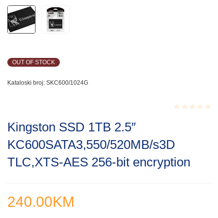
OUT OF STOCK
Kataloski broj:
SKC600/1024G
Rated
Kingston SSD 1TB 2.5″
0.001
out
KC600SATA3,550/520MB/s3D
of
5
TLC,XTS-AES 256-bit encryption
240.00
KM