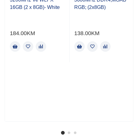
5
5
16GB (2 x 8GB)- White
RGB; (2x8GB)
184.00
KM
138.00
KM