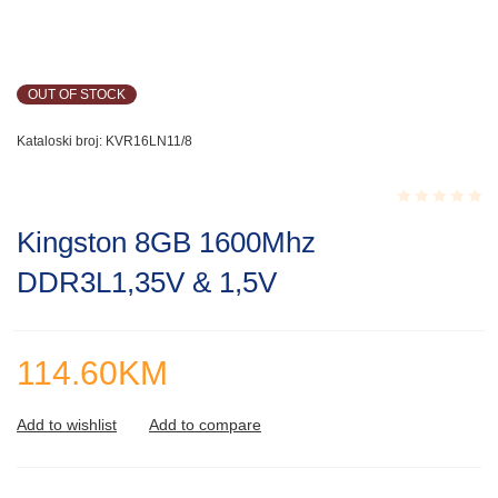
OUT OF STOCK
Kataloski broj:
KVR16LN11/8
Rated
Kingston 8GB 1600Mhz
0.001
out
DDR3L1,35V & 1,5V
of
5
114.60
KM