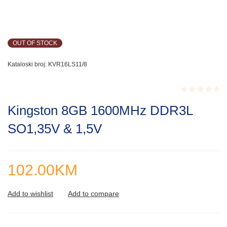
OUT OF STOCK
Kataloski broj:
KVR16LS11/8
Rated
Kingston 8GB 1600MHz DDR3L
0.001
out
SO1,35V & 1,5V
of
5
102.00
KM