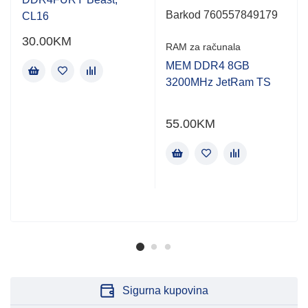
5
5
Barkod 760557849179
CL16
30.00
KM
RAM za računala
MEM DDR4 8GB
3200MHz JetRam TS
55.00
KM
Sigurna kupovina