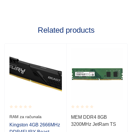
Related products
Rated
Rated
RAM za računala
MEM DDR4 8GB
0.001
0.001
3200MHz JetRam TS
out
out
Kingston 4GB 2666MHz
of
of
DDR4FURY Beast,