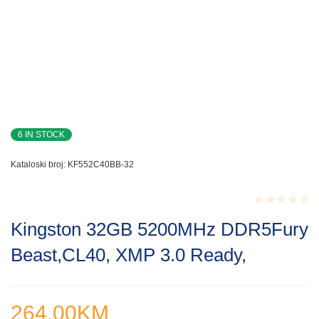
6 IN STOCK
Kataloski broj:
KF552C40BB-32
Rated
Kingston 32GB 5200MHz DDR5Fury
0.001
out
Beast,CL40, XMP 3.0 Ready,
of
5
264.00
KM