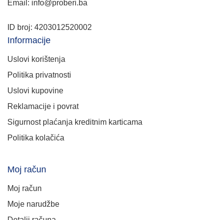
Email: info@proberi.ba
ID broj: 4203012520002
Informacije
Uslovi korištenja
Politika privatnosti
Uslovi kupovine
Reklamacije i povrat
Sigurnost plaćanja kreditnim karticama
Politika kolačića
Moj račun
Moj račun
Moje narudžbe
Detalji računa