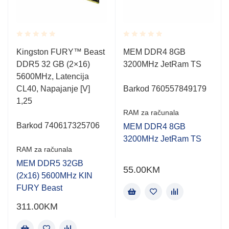
Rated
Rated
Kingston FURY™ Beast
MEM DDR4 8GB
0.001
0.001
DDR5 32 GB (2×16)
3200MHz JetRam TS
out
out
of
of
5600MHz, Latencija
5
5
CL40, Napajanje [V]
Barkod 760557849179
1,25
RAM za računala
Barkod 740617325706
MEM DDR4 8GB
3200MHz JetRam TS
RAM za računala
MEM DDR5 32GB
55.00
KM
(2x16) 5600MHz KIN
FURY Beast
311.00
KM