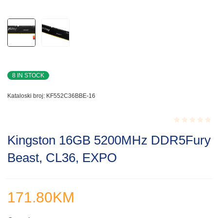
8 IN STOCK
Kataloski broj:
KF552C36BBE-16
Rated
Kingston 16GB 5200MHz DDR5Fury
0.001
out
Beast, CL36, EXPO
of
5
171.80
KM