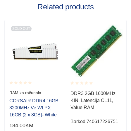
Related products
SOLD OUT
Rated
Rated
RAM za računala
DDR3 2GB 1600MHz
0.001
0.001
out
KIN, Latencija CL11,
CORSAIR DDR4 16GB
out
of
of
Value RAM
3200MHz Ve WLPX
5
5
16GB (2 x 8GB)- White
Barkod 740617226751
184.00
KM