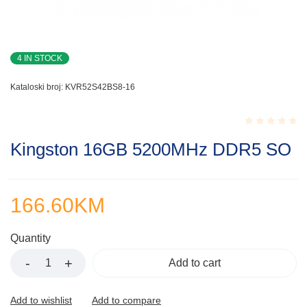
4 IN STOCK
Kataloski broj:
KVR52S42BS8-16
Rated
Kingston 16GB 5200MHz DDR5 SO
0.001
out
of
5
166.60
KM
Quantity
Add to cart