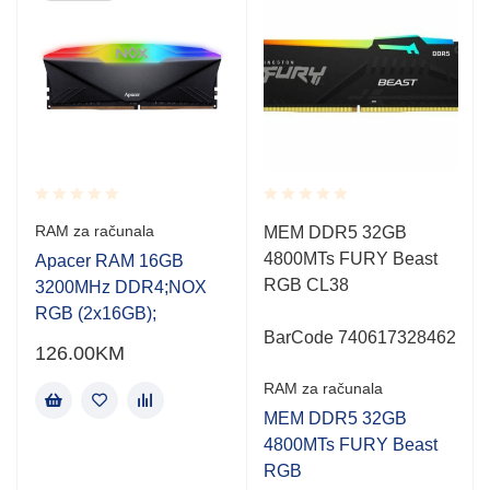
Rated
Rated
RAM za računala
MEM DDR5 32GB
0.001
0.001
4800MTs FURY Beast
out
out
Apacer RAM 16GB
of
of
RGB CL38
3200MHz DDR4;NOX
5
5
RGB (2x16GB);
BarCode 740617328462
126.00
KM
RAM za računala
MEM DDR5 32GB
4800MTs FURY Beast
RGB