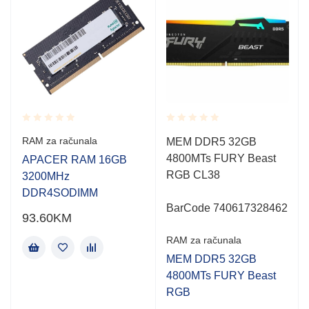
Rated
Rated
RAM za računala
MEM DDR5 32GB
0.001
0.001
4800MTs FURY Beast
out
out
APACER RAM 16GB
of
of
RGB CL38
3200MHz
5
5
DDR4SODIMM
BarCode 740617328462
93.60
KM
RAM za računala
MEM DDR5 32GB
4800MTs FURY Beast
RGB