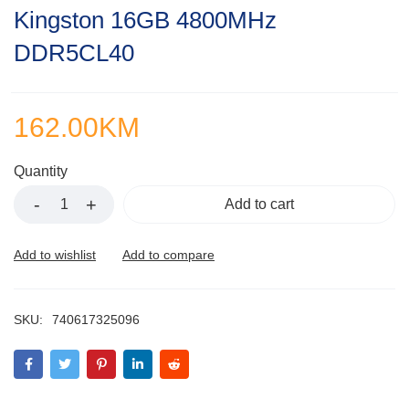
Rated
Kingston 16GB 4800MHz
0.001
out
DDR5CL40
of
5
162.00
KM
Quantity
Add to cart
SKU:
740617325096