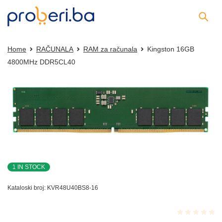
Home
RAČUNALA
RAM za računala
Kingston 16GB
4800MHz DDR5CL40
1 IN STOCK
Kataloski broj:
KVR48U40BS8-16