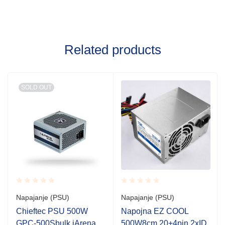
Related products
SOLD OUT
Rated
Rated
Napajanje (PSU)
Napajanje (PSU)
0.001
0.001
out
out
Chieftec PSU 500W
Napojna EZ COOL
of
of
GPC-500Sbulk,iArena
500W8cm,20+4pin,2xID