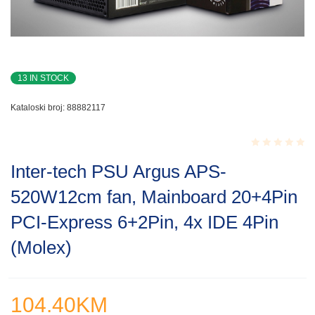
13 IN STOCK
Kataloski broj:
88882117
Rated
Inter-tech PSU Argus APS-
0.001
out
520W12cm fan, Mainboard 20+4Pin
of
5
PCI-Express 6+2Pin, 4x IDE 4Pin
(Molex)
104.40
KM