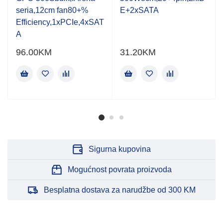
5
5
seria,12cm fan80+%
E+2xSATA
Efficiency,1xPCIe,4xSAT
A
96.00
KM
31.20
KM
Sigurna kupovina
Mogućnost povrata proizvoda
Besplatna dostava za narudžbe od 300 KM