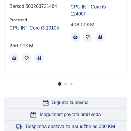
Barkod 503203721484
CPU INT Core i5
12400F
Procesori
408.00
KM
CPU INT Core i3 10105
256.00
KM
Sigurna kupovina
Mogućnost povrata proizvoda
Besplatna dostava za narudžbe od 300 KM