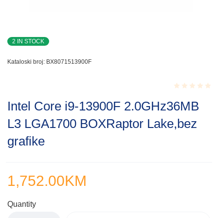
2 IN STOCK
Kataloski broj:
BX8071513900F
Rated
Intel Core i9-13900F 2.0GHz36MB
0.001
out
L3 LGA1700 BOXRaptor Lake,bez
of
5
grafike
1,752.00
KM
Quantity