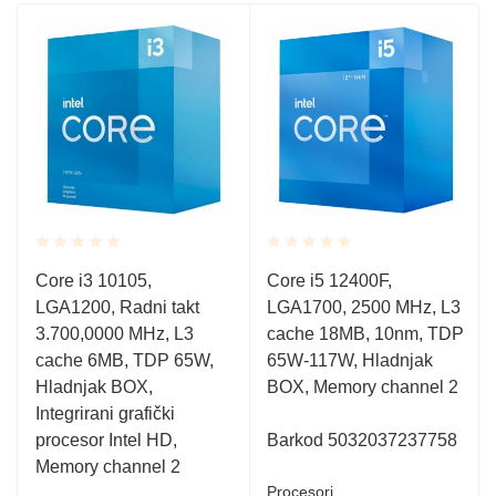
Rated
Rated
Core i3 10105,
Core i5 12400F,
0.001
0.001
LGA1200, Radni takt
LGA1700, 2500 MHz, L3
out
out
of
of
3.700,0000 MHz, L3
cache 18MB, 10nm, TDP
5
5
cache 6MB, TDP 65W,
65W-117W, Hladnjak
Hladnjak BOX,
BOX, Memory channel 2
Integrirani grafički
procesor Intel HD,
Barkod 5032037237758
Memory channel 2
Procesori