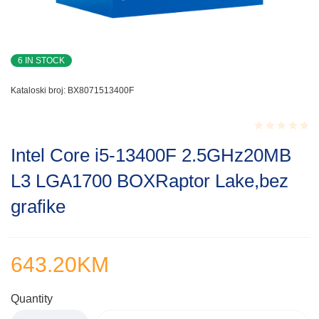
6 IN STOCK
Kataloski broj:
BX8071513400F
Rated
Intel Core i5-13400F 2.5GHz20MB
0.001
out
L3 LGA1700 BOXRaptor Lake,bez
of
5
grafike
643.20
KM
Quantity