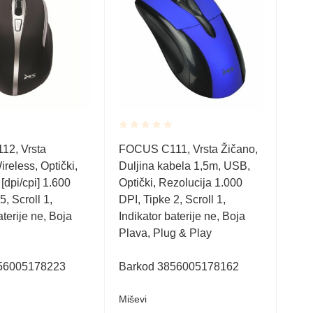
Rated
Rate
2, Vrsta
FOCUS C111, Vrsta Žičano,
M235
0.001
0.0
reless, Optički,
Duljina kabela 1,5m, USB,
Wire
out
out
of
of
[dpi/cpi] 1.600
Optički, Rezolucija 1.000
1000
5
5
5, Scroll 1,
DPI, Tipke 2, Scroll 1,
1, I
aterije ne, Boja
Indikator baterije ne, Boja
Unif
Plava, Plug & Play
Crv
56005178223
Barkod 3856005178162
Bar
Miševi
Miše