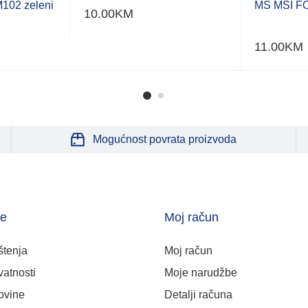
02 zeleni
MS MSI F
10.00
KM
11.00
KM
Mogućnost povrata proizvoda
je
Moj račun
štenja
Moj račun
vatnosti
Moje narudžbe
ovine
Detalji računa