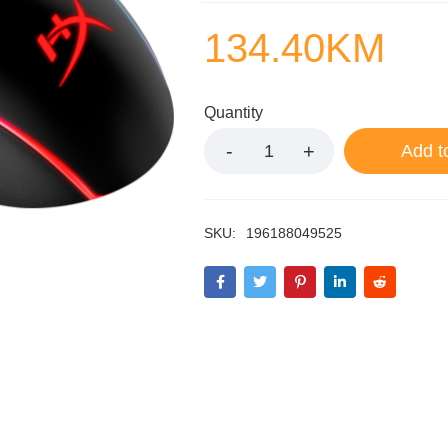
134.40
KM
Quantity
Add t
SKU:
196188049525