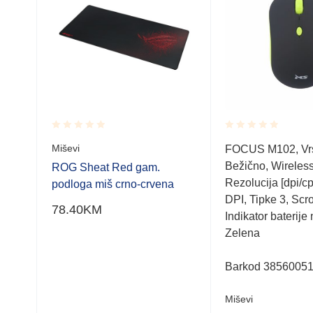
Rated
Rated
Miševi
čno,
FOCUS M102, Vr
0.001
0.001
ucija
Bežično, Wireless,
out
out
ROG Sheat Red gam.
of
of
roll
Rezolucija [dpi/cp
podloga miš crno-crvena
5
5
DPI, Tipke 3, Scro
78.40
KM
Indikator baterije
Zelena
Barkod 3856005
Miševi