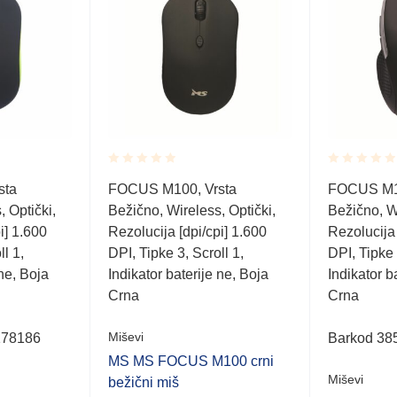
Rated
Rated
sta
FOCUS M100, Vrsta
FOCUS M11
0.001
0.001
 Optički,
Bežično, Wireless, Optički,
Bežično, Wi
out
out
of
of
i] 1.600
Rezolucija [dpi/cpi] 1.600
Rezolucija 
5
5
ll 1,
DPI, Tipke 3, Scroll 1,
DPI, Tipke 
 ne, Boja
Indikator baterije ne, Boja
Indikator b
Crna
Crna
Miševi
178186
Barkod 38
MS MS FOCUS M100 crni
Miševi
bežični miš