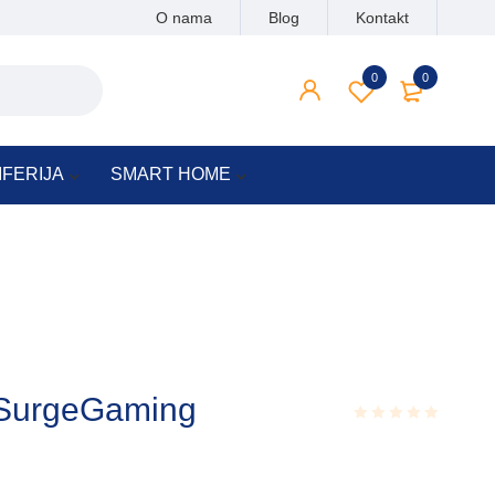
O nama
Blog
Kontakt
0
0
IFERIJA
SMART HOME
 SurgeGaming
Rated
0.001
out