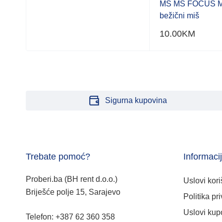
MS MS FOCUS M1
bežični miš
10.00
KM
Sigurna kupovina
Trebate pomoć?
Informaci
Proberi.ba (BH rent d.o.o.)
Uslovi kori
Briješće polje 15, Sarajevo
Politika pri
Uslovi kup
Telefon: +387 62 360 358