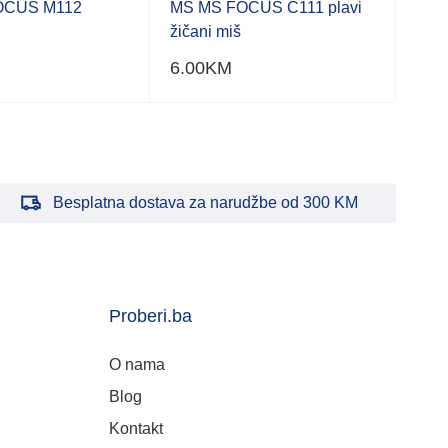
OCUS M112
MS MS FOCUS C111 plavi
MS 
žičani miš
6.00
KM
69.
Besplatna dostava za narudžbe od 300 KM
Proberi.ba
O nama
Blog
Kontakt