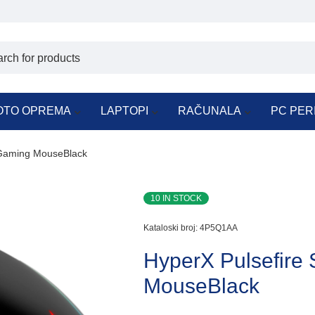
OTO OPREMA
LAPTOPI
RAČUNALA
PC PER
eGaming MouseBlack
10 IN STOCK
Kataloski broj:
4P5Q1AA
HyperX Pulsefire
MouseBlack