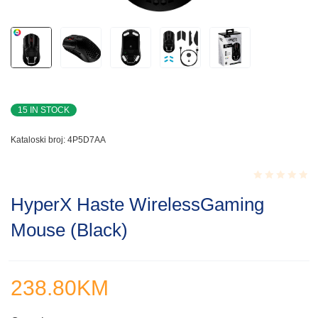
15 IN STOCK
Kataloski broj:
4P5D7AA
Rated
HyperX Haste WirelessGaming
0.001
out
Mouse (Black)
of
5
238.80
KM