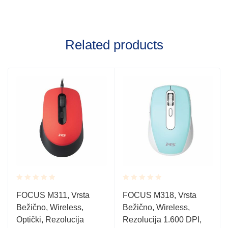
Related products
Rated
Rated
FOCUS M311, Vrsta
FOCUS M318, Vrsta
0.001
0.001
Bežično, Wireless,
Bežično, Wireless,
out
out
of
of
Optički, Rezolucija
Rezolucija 1.600 DPI,
5
5