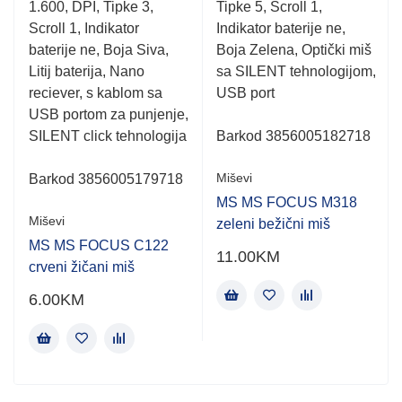
1.600, DPI, Tipke 3,
Tipke 5, Scroll 1,
Scroll 1, Indikator
Indikator baterije ne,
baterije ne, Boja Siva,
Boja Zelena, Optički miš
Litij baterija, Nano
sa SILENT tehnologijom,
reciever, s kablom sa
USB port
USB portom za punjenje,
SILENT click tehnologija
Barkod 3856005182718
Miševi
Barkod 3856005179718
MS MS FOCUS M318
Miševi
zeleni bežični miš
MS MS FOCUS C122
11.00
KM
crveni žičani miš
6.00
KM