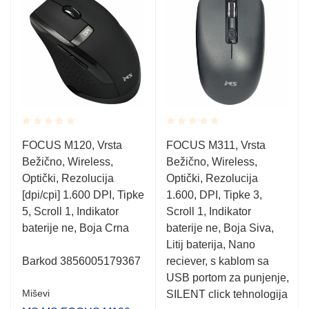
Rated
Rated
FOCUS M120, Vrsta
FOCUS M311, Vrsta
0.001
0.001
Bežično, Wireless,
Bežično, Wireless,
out
out
of
of
Optički, Rezolucija
Optički, Rezolucija
5
5
[dpi/cpi] 1.600 DPI, Tipke
1.600, DPI, Tipke 3,
5, Scroll 1, Indikator
Scroll 1, Indikator
baterije ne, Boja Crna
baterije ne, Boja Siva,
Litij baterija, Nano
Barkod 3856005179367
reciever, s kablom sa
USB portom za punjenje,
Miševi
SILENT click tehnologija