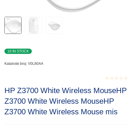
10 IN STOCK
Kataloski broj:
V0L80AA
Rated
HP Z3700 White Wireless MouseHP
0.001
out
Z3700 White Wireless MouseHP
of
5
Z3700 White Wireless Mouse mis