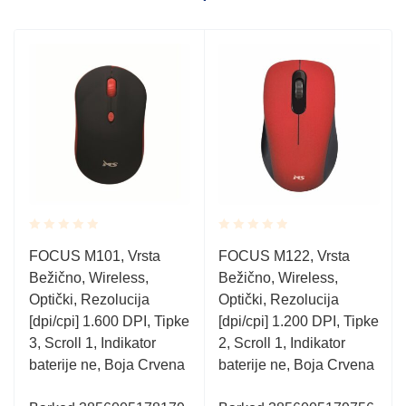
Rated
Rated
FOCUS M101, Vrsta
FOCUS M122, Vrsta
0.001
0.001
Bežično, Wireless,
Bežično, Wireless,
out
out
of
of
Optički, Rezolucija
Optički, Rezolucija
5
5
[dpi/cpi] 1.600 DPI, Tipke
[dpi/cpi] 1.200 DPI, Tipke
3, Scroll 1, Indikator
2, Scroll 1, Indikator
baterije ne, Boja Crvena
baterije ne, Boja Crvena