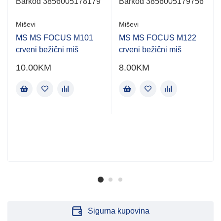
Barkod 3856005178179
Barkod 3856005179756
,
Miševi
Miševi
MS MS FOCUS M101
MS MS FOCUS M122
crveni bežični miš
crveni bežični miš
10.00
KM
8.00
KM
Sigurna kupovina