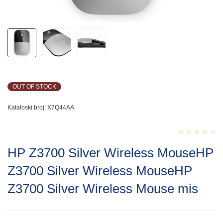
OUT OF STOCK
Kataloski broj:
X7Q44AA
Rated
HP Z3700 Silver Wireless MouseHP
0.001
out
Z3700 Silver Wireless MouseHP
of
5
Z3700 Silver Wireless Mouse mis