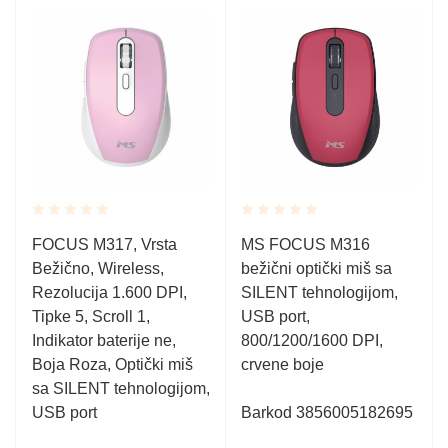
Rated
Rated
FOCUS M317, Vrsta
MS FOCUS M316
0.001
0.001
Bežično, Wireless,
bežični optički miš sa
out
out
of
of
Rezolucija 1.600 DPI,
SILENT tehnologijom,
5
5
Tipke 5, Scroll 1,
USB port,
Indikator baterije ne,
800/1200/1600 DPI,
Boja Roza, Optički miš
crvene boje
0
sa SILENT tehnologijom,
USB port
Barkod 3856005182695