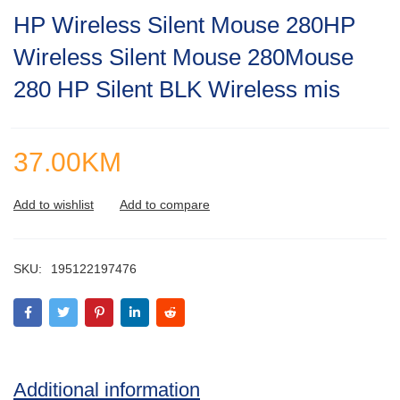
Rated
HP Wireless Silent Mouse 280HP
0.001
out
Wireless Silent Mouse 280Mouse
of
5
280 HP Silent BLK Wireless mis
37.00
KM
SKU:
195122197476
Additional information