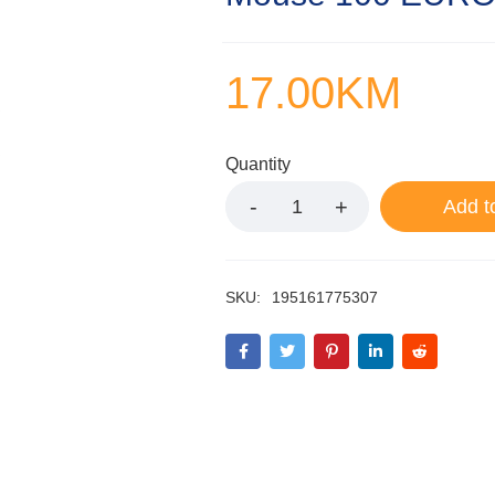
17.00
KM
Quantity
Add t
SKU:
195161775307