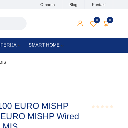
O nama
Blog
Kontakt
0
0
IFERIJA
SMART HOME
MIS
 100 EURO MISHP
0 EURO MISHP Wired
Rated
0.001
out
 MIS