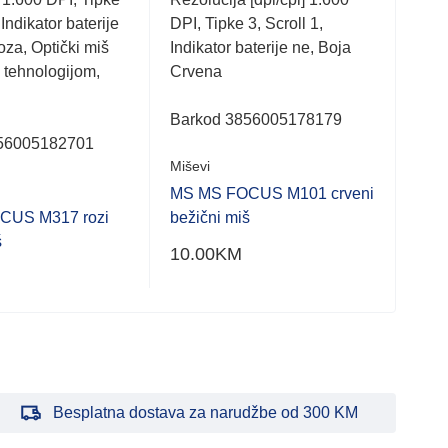
5
5
 Indikator baterije
DPI, Tipke 3, Scroll 1,
tipk
oza, Optički miš
Indikator baterije ne, Boja
dom
tehnologijom,
Crvena
Bar
Barkod 3856005178179
Miše
56005182701
Miševi
MS 
MS MS FOCUS M101 crveni
beži
CUS M317 rozi
bežični miš
18.
š
10.00
KM
Besplatna dostava za narudžbe od 300 KM