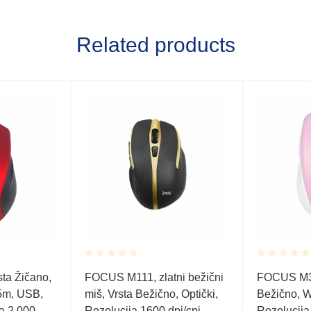
Related products
Rated
Rated
ta Žičano,
FOCUS M111, zlatni bežični
FOCUS M31
0.001
0.001
,5m, USB,
miš, Vrsta Bežično, Optički,
Bežično, W
out
out
of
of
ja 2.000
Rezolucija 1600 dpi/cpi,
Rezolucija