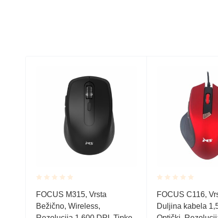
Rated
Rated
čni
FOCUS M315, Vrsta
FOCUS C116, Vrs
0.001
0.001
m,
Bežično, Wireless,
Duljina kabela 1
out
out
of
of
3
Rezolucija 1.600 DPI, Tipke
Optički, Rezoluci