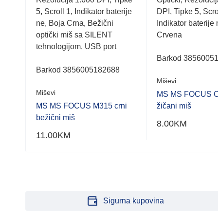
5
5
5, Scroll 1, Indikator baterije
DPI, Tipke 5, Scro
ne, Boja Crna, Bežični
Indikator baterije
optički miš sa SILENT
Crvena
tehnologijom, USB port
Barkod 3856005
Barkod 3856005182688
Miševi
Miševi
MS MS FOCUS C1
MS MS FOCUS M315 crni
žičani miš
bežični miš
8.00
KM
11.00
KM
Sigurna kupovina