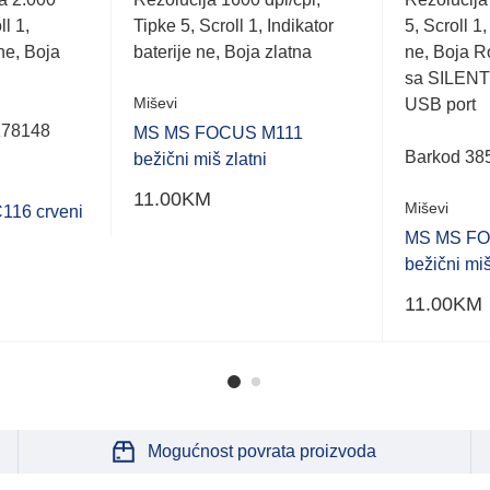
5
5
ll 1,
Tipke 5, Scroll 1, Indikator
5, Scroll 1,
 ne, Boja
baterije ne, Boja zlatna
ne, Boja R
sa SILENT 
Miševi
USB port
178148
MS MS FOCUS M111
Barkod 38
bežični miš zlatni
11.00
KM
Miševi
16 crveni
MS MS FO
bežični mi
11.00
KM
Mogućnost povrata proizvoda