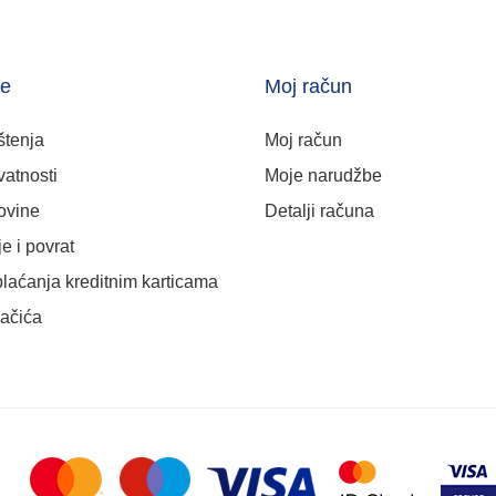
je
Moj račun
štenja
Moj račun
vatnosti
Moje narudžbe
ovine
Detalji računa
e i povrat
plaćanja kreditnim karticama
lačića