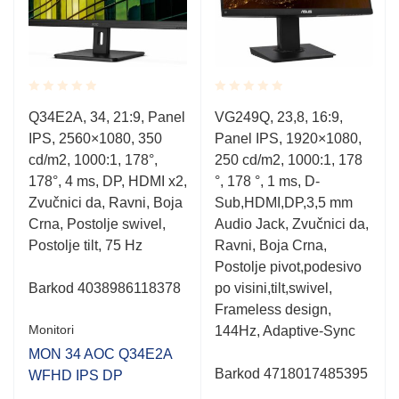
Rated
Rated
Q34E2A, 34, 21:9, Panel
VG249Q, 23,8, 16:9,
0.001
0.001
IPS, 2560×1080, 350
Panel IPS, 1920×1080,
out
out
of
of
cd/m2, 1000:1, 178°,
250 cd/m2, 1000:1, 178
5
5
178°, 4 ms, DP, HDMI x2,
°, 178 °, 1 ms, D-
Zvučnici da, Ravni, Boja
Sub,HDMI,DP,3,5 mm
Crna, Postolje swivel,
Audio Jack, Zvučnici da,
Postolje tilt, 75 Hz
Ravni, Boja Crna,
Postolje pivot,podesivo
Barkod
4038986118378
po visini,tilt,swivel,
Frameless design,
Monitori
144Hz, Adaptive-Sync
MON 34 AOC Q34E2A
Barkod 4718017485395
WFHD IPS DP