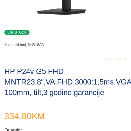
5 IN STOCK
Kataloski broj:
64W18AA
Rated
HP P24v G5 FHD
0.001
out
MNTR23,8″,VA,FHD,3000:1,5ms,VG
of
5
100mm, tilt,3 godine garancije
334.80
KM
Quantity