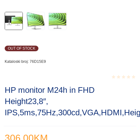
OUT OF STOCK
Kataloski broj:
76D15E9
Rated
HP monitor M24h in FHD
0.001
out
Height23,8″,
of
5
IPS,5ms,75Hz,300cd,VGA,HDMI,Heig
306.00
KM