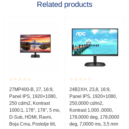
Related products
Rated
Rated
27MP400-B, 27, 16:9,
24B2XH, 23,8, 16:9,
0.001
0.001
Panel IPS, 1920×1080,
Panel IPS, 1920×1080,
out
out
of
of
250 cd/m2, Kontrast
250,0000 cd/m2,
5
5
1000:1, 178°, 178°, 5 ms,
Kontrast 1.000 ,0000,
D-Sub, HDMI, Ravni,
178,0000 deg, 178,0000
Boja Crna, Postolje tilt,
deg, 7,0000 ms, 3,5 mm