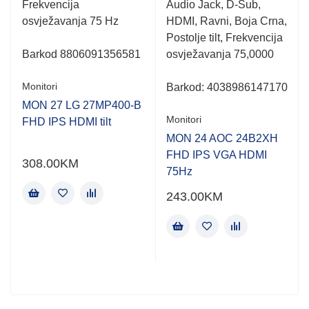
Frekvencija
Audio Jack, D-Sub,
osvježavanja 75 Hz
HDMI, Ravni, Boja Crna,
Postolje tilt, Frekvencija
Barkod
8806091356581
osvježavanja 75,0000
Monitori
Barkod:
4038986147170
MON 27 LG 27MP400-B
Monitori
FHD IPS HDMI tilt
MON 24 AOC 24B2XH
FHD IPS VGA HDMI
308.00
KM
75Hz
243.00
KM