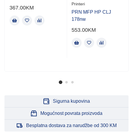
Printeri
367.00
KM
PRN MFP HP CLJ
178nw
553.00
KM
Sigurna kupovina
Mogućnost povrata proizvoda
Besplatna dostava za narudžbe od 300 KM