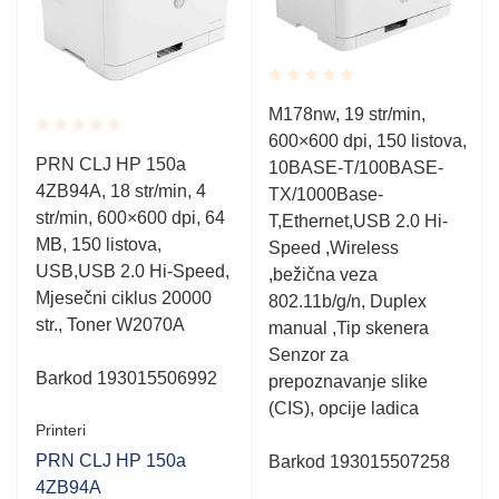
Rated
M178nw, 19 str/min,
0.001
600×600 dpi, 150 listova,
out
Rated
of
PRN CLJ HP 150a
10BASE-T/100BASE-
0.001
5
4ZB94A, 18 str/min, 4
out
TX/1000Base-
of
str/min, 600×600 dpi, 64
T,Ethernet,USB 2.0 Hi-
5
MB, 150 listova,
Speed ,Wireless
USB,USB 2.0 Hi-Speed,
,bežična veza
Mjesečni ciklus 20000
802.11b/g/n, Duplex
str., Toner W2070A
manual ,Tip skenera
Senzor za
Barkod 193015506992
prepoznavanje slike
(CIS), opcije ladica
Printeri
PRN CLJ HP 150a
Barkod 193015507258
4ZB94A