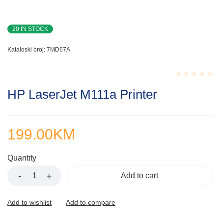
20 IN STOCK
Kataloski broj:
7MD67A
Rated
HP LaserJet M111a Printer
0.001
out
of
5
199.00
KM
Quantity
Add to cart