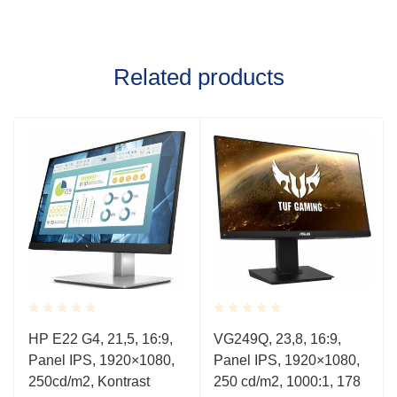
Related products
Rated
Rated
HP E22 G4, 21,5, 16:9,
VG249Q, 23,8, 16:9,
0.001
0.001
Panel IPS, 1920×1080,
Panel IPS, 1920×1080,
out
out
of
of
250cd/m2, Kontrast
250 cd/m2, 1000:1, 178
5
5