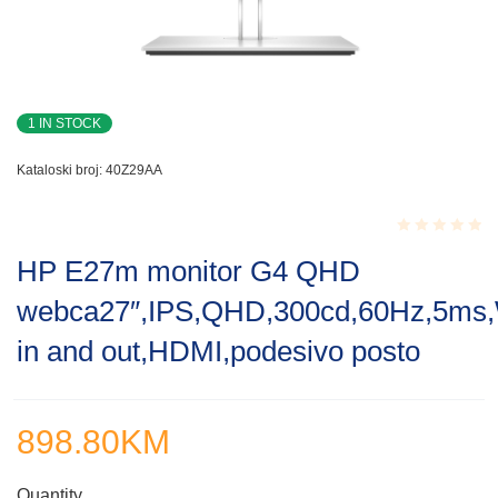
1 IN STOCK
Kataloski broj:
40Z29AA
Rated
HP E27m monitor G4 QHD
0.001
out
webca27″,IPS,QHD,300cd,60Hz,5m
of
5
in and out,HDMI,podesivo posto
898.80
KM
Quantity