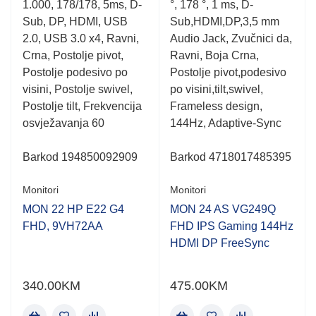
1.000, 178/178, 5ms, D-
°, 178 °, 1 ms, D-
Sub, DP, HDMI, USB
Sub,HDMI,DP,3,5 mm
2.0, USB 3.0 x4, Ravni,
Audio Jack, Zvučnici da,
Crna, Postolje pivot,
Ravni, Boja Crna,
Postolje podesivo po
Postolje pivot,podesivo
visini, Postolje swivel,
po visini,tilt,swivel,
Postolje tilt, Frekvencija
Frameless design,
osvježavanja 60
144Hz, Adaptive-Sync
Barkod
194850092909
Barkod 4718017485395
Monitori
Monitori
MON 22 HP E22 G4
MON 24 AS VG249Q
FHD, 9VH72AA
FHD IPS Gaming 144Hz
HDMI DP FreeSync
340.00
KM
475.00
KM