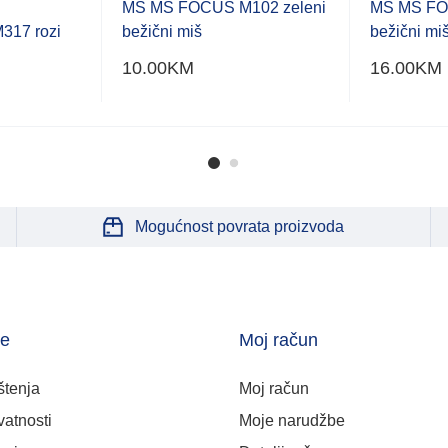
MS MS FOCUS M102 zeleni
MS MS FO
17 rozi
bežični miš
bežični mi
10.00
KM
16.00
KM
Mogućnost povrata proizvoda
je
Moj račun
štenja
Moj račun
vatnosti
Moje narudžbe