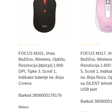
Rated
Rated
FOCUS M101, Vrsta
FOCUS M317, Vr
0.001
0.001
ki,
Bežično, Wireless, Optički,
Bežično, Wireless
out
out
of
of
0
Rezolucija [dpi/cpi] 1.600
Rezolucija 1.600 
5
5
DPI, Tipke 3, Scroll 1,
5, Scroll 1, Indika
ja
Indikator baterije ne, Boja
ne, Boja Roza, Op
Crvena
sa SILENT tehnol
SB
USB port
LENT
Barkod 3856005178179
Barkod 3856005
Miševi