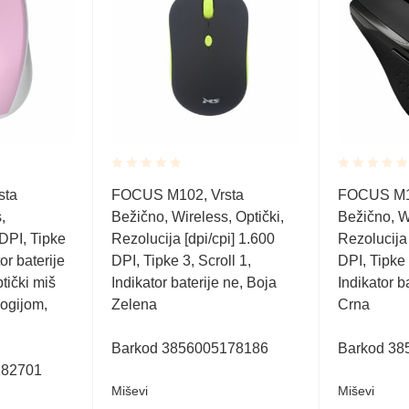
Rated
Rated
sta
FOCUS M102, Vrsta
FOCUS M12
0.001
0.001
,
Bežično, Wireless, Optički,
Bežično, Wi
out
out
of
of
DPI, Tipke
Rezolucija [dpi/cpi] 1.600
Rezolucija 
5
5
tor baterije
DPI, Tipke 3, Scroll 1,
DPI, Tipke 
tički miš
Indikator baterije ne, Boja
Indikator b
ogijom,
Zelena
Crna
Barkod 3856005178186
Barkod 38
182701
Miševi
Miševi