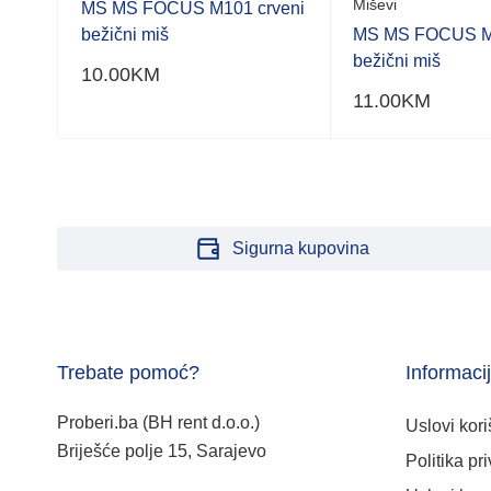
Miševi
MS MS FOCUS M101 crveni
bežični miš
MS MS FOCUS M3
bežični miš
10.00
KM
11.00
KM
Sigurna kupovina
Trebate pomoć?
Informaci
Proberi.ba (BH rent d.o.o.)
Uslovi kori
Briješće polje 15, Sarajevo
Politika pri