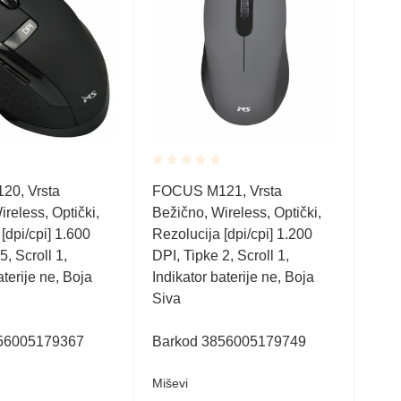
Rated
Rate
0, Vrsta
FOCUS M121, Vrsta
FOC
0.001
0.0
reless, Optički,
Bežično, Wireless, Optički,
Beži
out
out
of
of
[dpi/cpi] 1.600
Rezolucija [dpi/cpi] 1.200
Rezo
5
5
5, Scroll 1,
DPI, Tipke 2, Scroll 1,
DPI,
aterije ne, Boja
Indikator baterije ne, Boja
Indi
Siva
Crna
reci
56005179367
Barkod 3856005179749
por
clic
Miševi