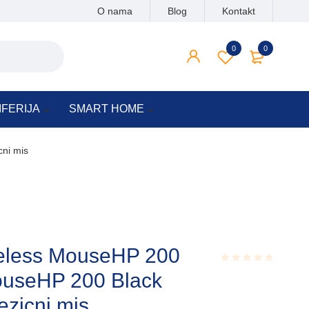
O nama
Blog
Kontakt
0
0
IFERIJA
SMART HOME
ni mis
reless MouseHP 200
ouseHP 200 Black
Rated
0.001
out
ezicni mis