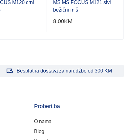
Miše
CUS M120 crni
MS MS FOCUS M121 sivi
š
bežični miš
MS 
punj
8.00
KM
14.
Besplatna dostava za narudžbe od 300 KM
Proberi.ba
O nama
Blog