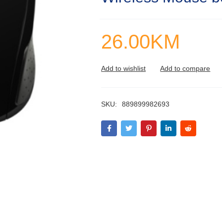
26.00
KM
SKU:
889899982693