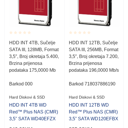
Rated
Rated
HDD INT 4TB, Sučelje
HDD INT 12TB, Sučelje
0.001
0.001
SATA III, 128MB, Format
SATA III, 256MB, Format
out
out
of
of
3,5″, Broj okretaja 5.400,
3,5″, Broj okretaja 7.200,
5
5
Brzina prijenosa
Brzina prijenosa
podataka 175,0000 Mb
podataka 196,0000 Mb/s
,
Barkod 000
Barkod 718037886190
Hard Diskovi & SSD
Hard Diskovi & SSD
HDD INT 4TB WD
HDD INT 12TB WD
Red™ Plus NAS (CMR)
Red™ Plus NAS (CMR)
3,5" SATA WD40EFZX
3,5" SATA WD120EFBX