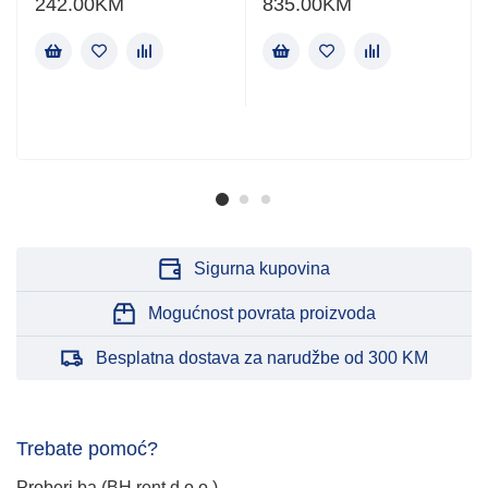
242.00
KM
835.00
KM
Sigurna kupovina
Mogućnost povrata proizvoda
Besplatna dostava za narudžbe od 300 KM
Trebate pomoć?
Proberi.ba (BH rent d.o.o.)