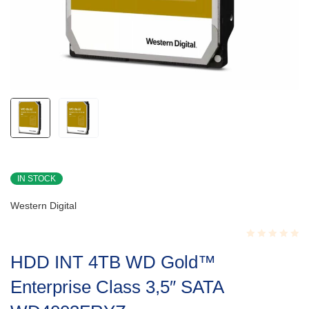
IN STOCK
Western Digital
Rated
HDD INT 4TB WD Gold™
0.001
out
Enterprise Class 3,5″ SATA
of
5